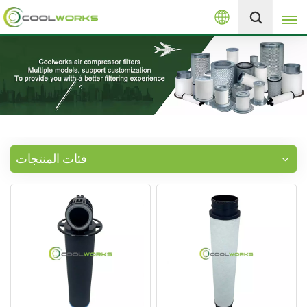
العربية
+8613525046291
English
español
العربية
فئات المنتجات
русский
Melayu