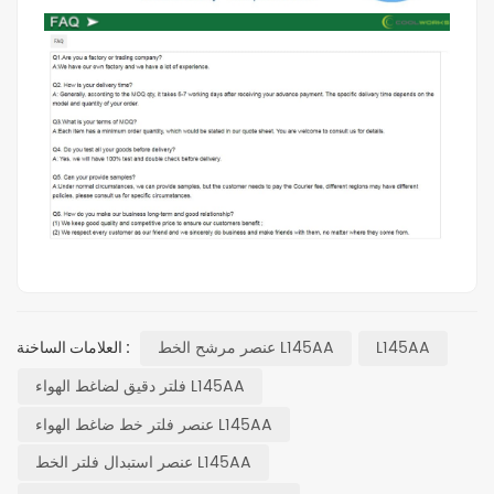
L145AA
عنصر مرشح الخط L145AA
العلامات الساخنة :
فلتر دقيق لضاغط الهواء L145AA
عنصر فلتر خط ضاغط الهواء L145AA
عنصر استبدال فلتر الخط L145AA