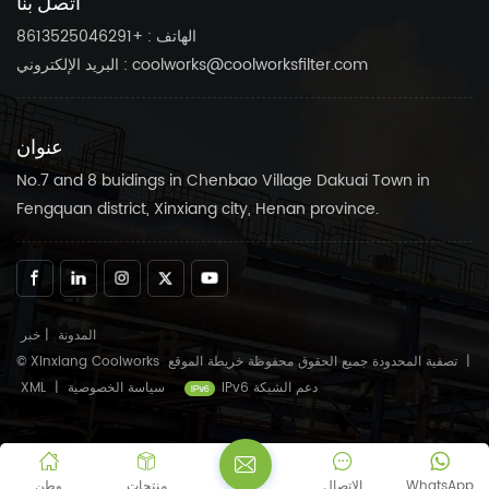
اتصل بنا
الهاتف : +8613525046291
البريد الإلكتروني : coolworks@coolworksfilter.com
عنوان
No.7 and 8 buidings in Chenbao Village Dakuai Town in
Fengquan district, Xinxiang city, Henan province.
المدونة
|
خبر
|
خريطة الموقع
© Xinxiang Coolworks تصفية المحدودة جميع الحقوق محفوظة
IPv6 دعم الشبكة
سياسة الخصوصية
|
XML
WhatsApp
الاتصال
منتجات
وطن