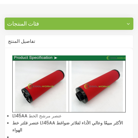
فئات المنتجات
تفاصيل المنتج
عنصر مرشح الخط
L145AA
عنصر فلتر خط L145AA الأكثر مبيعًا وعالي الأداء لفلاتر ضواغط
الهواء