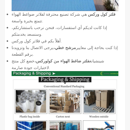
فلتر كول وركس
هي شركة تصنيع محترفة لفلاتر ضواغط الهواء
تتمتع بخبرة واسعة.
إذا كانت لديكم أي استفسارات، فنحن نرحب باستشارتكم،
وسنسعد بخدمتكم.
أهلاً بكم في فلاتر كول وركس.
إذا كنت بحاجة إلى معايير
مرشح خطي،
يرجى الاتصال بنا وتزويدنا
برقم القطعة.
شينشيانغ
فلتر ضاغط الهواء من كولوركس،
خضع كل منتج
لاختبارات جودة صارمة.