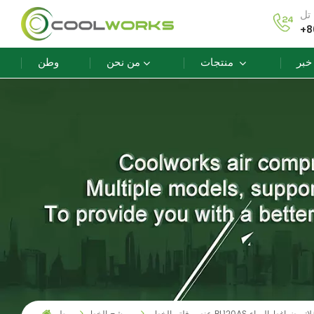
+8
خبر
منتجات
من نحن
وطن