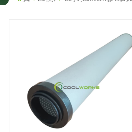
ي الأداء لفلاتر ضواغط الهواء
مرشح الخط
وطن