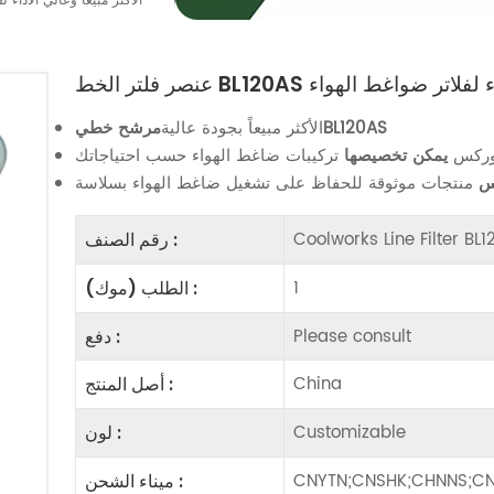
عنصر فلتر الخط BL120AS الأكثر مبيعًا وعال
ا وعالي الأداء لفلاتر ضواغط الهواء
BL120AS
الأكثر مبيعاً بجودة عالية
مرشح خطي
 وركس
يمكن تخصيصها
س
Coolworks Line Filter BL
رقم الصنف :
1
الطلب (موك) :
Please consult
دفع :
China
أصل المنتج :
Customizable
لون :
CNYTN;CNSHK;CHNNS;CN
ميناء الشحن :