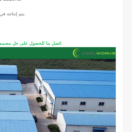
يتم إنتاجه في منشأتنا الخاصة باستخدام وسائط اصطناعية متعددة الطبقات لترشيح موثوق.
اتصل بنا للحصول على حل مصمم خصيصًا للحفاظ على نظام الهواء الخاص بك يعمل بشكل أنظف ولمدة أطول.