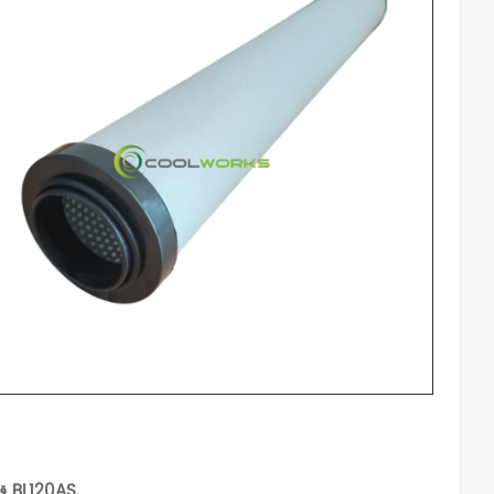
قم بترقية حماية نظام الهواء الخاص بك باستخدام عنصر فلتر الخط عالي الأداء BL120AS.