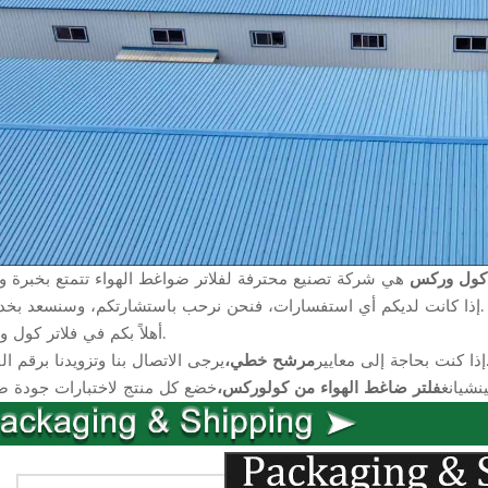
 كول وركس
إذا كانت لديكم أي استفسارات، فنحن نرحب باستشارتكم، وسنسعد بخدمتكم.
أهلاً بكم في فلاتر كول وركس.
 وتزويدنا برقم القطعة.
إذا كنت بحاجة إلى معايير
مرشح خطي،
نشيانغ
فلتر ضاغط الهواء من كولوركس،