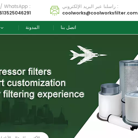
راسلنا عبر البريد الإلكتروني :
تل / WhatsApp :
613525046291
coolworks@coolworksfilter.com
اتصل بنا
المدونة