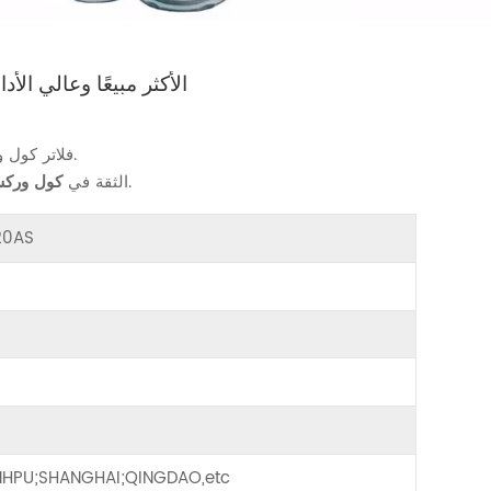
عنصر فلتر الخط BL120AS الأكثر مبيعً
تركيبات ضاغط الهواء حسب احتياجاتك.
فلاتر كول
منتجات موثوقة للحفاظ على تشغيل ضاغط الهواء بسلاسة.
الثقة في
كول ورك
120AS
HPU;SHANGHAI;QINGDAO,etc