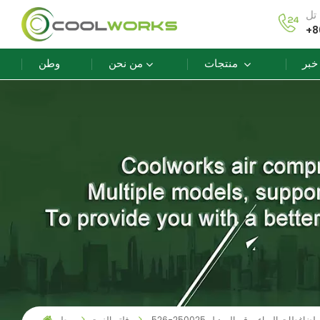
+8
خبر
منتجات
من نحن
وطن