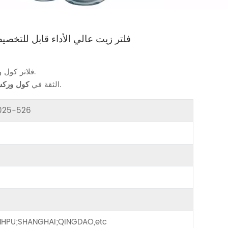
فلتر زيت عالي الأداء قابل للتخصيص لض
تركيبات ضاغط الهواء حسب احتياجاتك.
فلاتر كول
منتجات موثوقة للحفاظ على تشغيل ضاغط الهواء بسلاسة.
الثقة في
كول ورك
0025-526
HPU;SHANGHAI;QINGDAO,etc