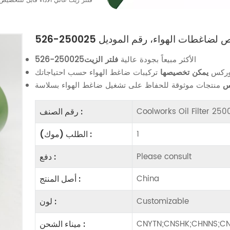
فلتر زيت عالي الأداء قابل للتخصيص لضاغط
اغطات الهواء، رقم الموديل 250025-526
الأكثر مبيعاً بجودة عالية
فلتر الزيت
250025-526
 وركس
يمكن تخصيصها
س
Coolworks Oil Filter 25
رقم الصنف :
1
الطلب (موك) :
Please consult
دفع :
China
أصل المنتج :
Customizable
لون :
CNYTN;CNSHK;CHNNS;CN
ميناء الشحن :