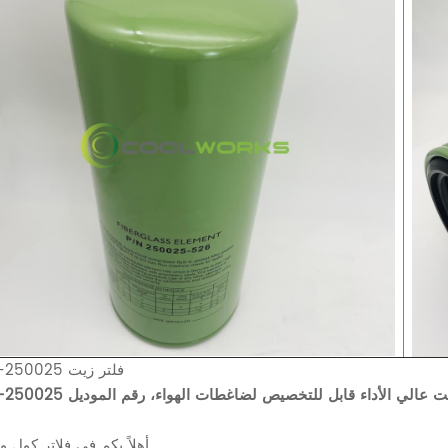
فلتر زيت 250025-526
ت عالي الأداء قابل للتخصيص لضاغطات الهواء، رقم الموديل 250025-526
أهلاً بكم في فلاتر كول وركس.