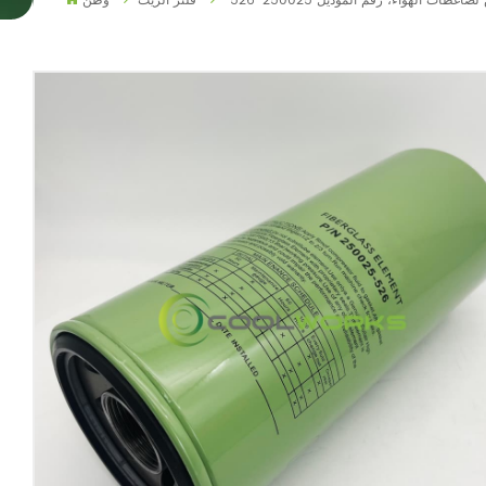
ات الهواء، رقم الموديل 250025-526
فلتر الزيت
وطن