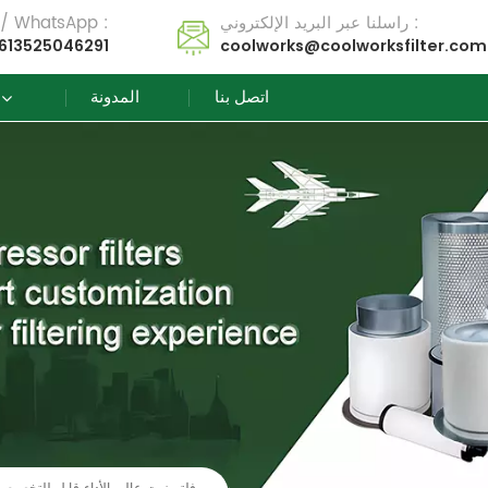
راسلنا عبر البريد الإلكتروني :
تل / WhatsApp :
613525046291
coolworks@coolworksfilter.com
اتصل بنا
المدونة