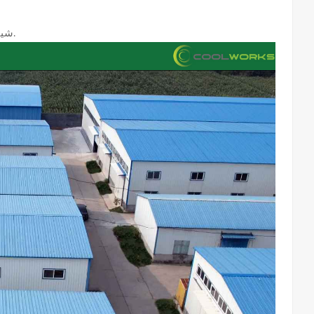
خضع كل منتج لاختبارات جودة صارمة.
شين