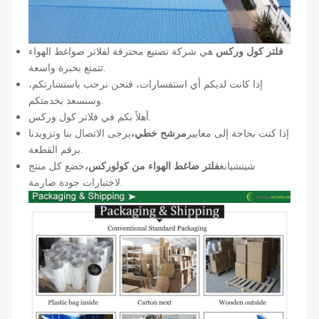
فلتر كول وركس
هي شركة تصنيع محترفة لفلاتر ضواغط الهواء
تتمتع بخبرة واسعة.
إذا كانت لديكم أي استفسارات، فنحن نرحب باستشارتكم،
وسنسعد بخدمتكم.
أهلاً بكم في فلاتر كول وركس.
إذا كنت بحاجة إلى معايير
مرشح خطي،
يرجى الاتصال بنا وتزويدنا
برقم القطعة.
شينشيانغ
فلتر ضاغط الهواء من كولوركس،
خضع كل منتج
لاختبارات جودة صارمة.