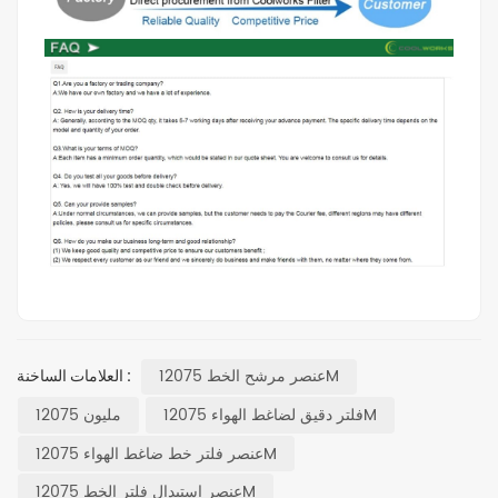
عنصر مرشح الخط 12075M
العلامات الساخنة :
فلتر دقيق لضاغط الهواء 12075M
12075 مليون
عنصر فلتر خط ضاغط الهواء 12075M
عنصر استبدال فلتر الخط 12075M