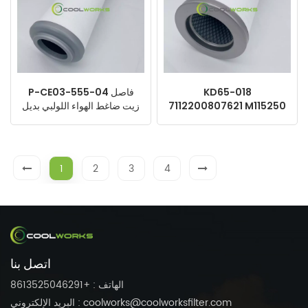
KD65-018
P-CE03-555-04 فاصل
7112200807621 M115250
زيت ضاغط الهواء اللولبي بديل
فاصل الزيت لمرشحات عنصر
Sullair Kobelco
ضغط الهواء
1
2
3
4
اتصل بنا
الهاتف : +8613525046291
البريد الإلكتروني : coolworks@coolworksfilter.com