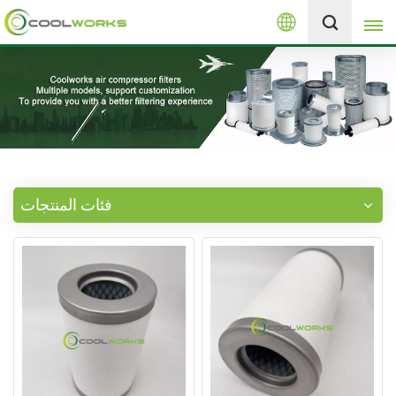
العربية
+8613525046291
English
español
العربية
فئات المنتجات
русский
Melayu