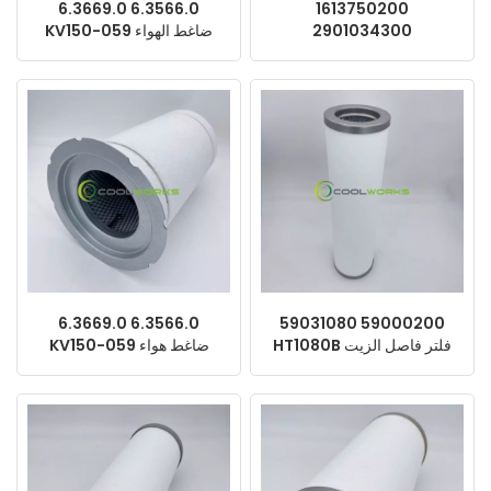
6.3669.0 6.3566.0
1613750200
2901034300
KV150-059 ضاغط الهواء
4930152241 فاصل زيت
Kaeser Keltec استبدال
بديل لضاغط الهواء من أطلس
فاصل الزيت
كوبكو
6.3669.0 6.3566.0
59031080 59000200
HT1080B فلتر فاصل الزيت
KV150-059 ضاغط هواء
البديل لضاغط الهواء اللولبي
لولبي بديل لفاصل الزيت من
من هيتاشي
Kaeser