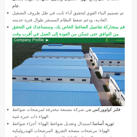
عام.
تم تصميم البناء القوي لتحقيق أداء ثابت في ظل ظروف التشغيل
العادية، ودعم ضغط النظام المستقر طوال فترة خدمته.
قم بمشاركة تفاصيل الضاغط الخاص بك، وسنساعدك في التحقق
من التوافق حتى تتمكن من العودة إلى العمل في أقرب وقت.
فلتر كولووركس
هي شركة مصنعة محترفة لمرشحات ضواغط
الهواء ذات خبرة غنية.
توريد أساسا:
استبدال وتعديل ضواغط الهواء؛ أجزاء ضواغط
الهواء؛ مرشحات مضخة التفريغ: المرشحات الهيدروليكية.