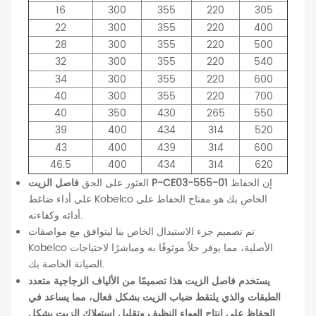
16
300
355
220
305
22
300
355
220
400
28
300
355
220
500
32
300
355
220
540
34
300
355
220
600
40
300
355
220
700
40
350
430
265
550
39
400
434
314
520
43
400
439
314
600
46.5
400
434
314
620
إن الحفاظ
فاصل الزيت P-CE03-555-01
العثور على الحق
على أداء ضاغط Kobelco الخاص بك هو مفتاح الحفاظ على
أدائه وكفاءته.
تم تصميم جزء الاستبدال الخاص بنا ليتوافق مع مواصفات
Kobelco الأصلية، مما يوفر حلاً موثوقًا به ومباشرًا لاحتياجات
الصيانة الخاصة بك.
يستخدم فاصل الزيت هذا تصميمًا من الألياف الزجاجية متعدد
الطبقات والذي يلتقط ضباب الزيت بشكل فعال، مما يساعد في
الحفاظ على إنتاج الهواء النظيف وتقليل استهلاك الزيت بشكل