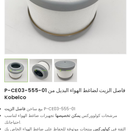
P-CE03-555-01 فاصل الزيت لضاغط الهواء البديل من
Kobelco
P-CE03-555-01
فاصل الزيت
بيع ساخن
مرشحات كولووركس
يمكن تخصيصها
تجهيزات ضاغط الهواء لتناسب
احتياجاتك.
الثقة في
كولوركس
منتجات موثوقة للحفاظ على ضاغط الهواء الخاص بك