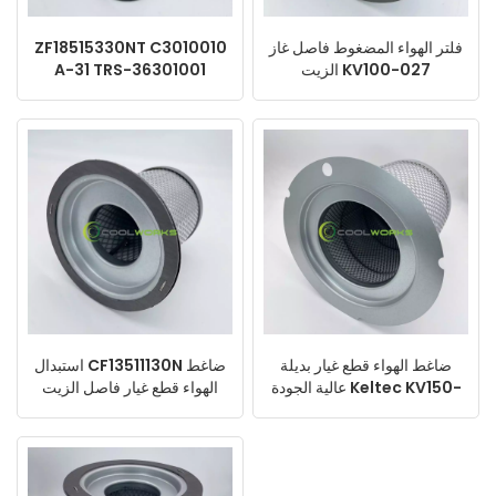
فلتر الهواء المضغوط فاصل غاز
ZF18515330NT C3010010
الزيت KV100-027
A-31 TRS-36301001
93618858 DB2160 SB-
SB5396 C3010011 ضاغط
564 1630160717
هواء عنصر فاصل الزيت
2205406506
ضاغط الهواء قطع غيار بديلة
استبدال CF13511130N ضاغط
عالية الجودة Keltec KV150-
الهواء قطع غيار فاصل الزيت
074 DE4052 فاصل زيت
2901920040