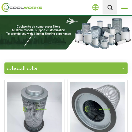
العربية
+8613525046291
English
español
العربية
فئات المنتجات
русский
Melayu