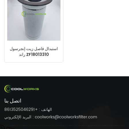
استبدال فاصل زيت إنجرسول
راند ZF18013310
92077601 92866508
22402226 DB2038
اتصل بنا
الهاتف : +8613525046291
البريد الإلكتروني : coolworks@coolworksfilter.com