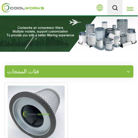
العربية
+8613525046291
English
español
العربية
فئات المنتجات
русский
Melayu