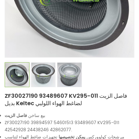
ZF30027190 93489607 KV295-011 فاصل الزيت
بديل Keltec لضاغط الهواء اللولبي
بيع ساخن
فاصل الزيت
ZF30027190 39894597 54601513 93489607 KV295-011
42542928 24438246 42862077.
مرشحات كولووركس
يمكن تخصيصها
تجهيزات ضاغط الهواء لتناسب