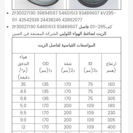
ZF30027190 39894597 54601513 93489607 KV295-
011 42542928 24438246 42862077
ZF30027190 54601513 93489607 كف295-011
فاصل
الزيت لضاغط الهواء اللولبي
الشركة المصنعة في الصين
المواصفات القياسية لفاصل الزيت
هواء
ارتفاع
ID
شفة
OD
التدفق
همم)
د3(مم)
د2(مم)
د1(مم)
(م³/
دقيقة)
35
135
170
75
160
4.5
135
170
75
200
6.8
135
170
75
305
5.0
170
200
109
180
6.5
170
200
109
230
9.0
170
200
109
305
12
170
200
109
400