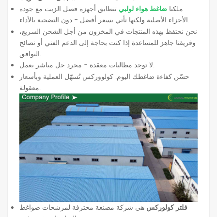
ملكنا
ضاغط هواء لولبي
تتطابق أجهزة فصل الزيت مع جودة
الأجزاء الأصلية ولكنها تأتي بسعر أفضل - دون التضحية بالأداء.
نحن نحتفظ بهذه المنتجات في المخزون من أجل الشحن السريع،
وفريقنا جاهز للمساعدة إذا كنت بحاجة إلى الدعم الفني أو نصائح
التوافق.
لا توجد مطالبات معقدة - مجرد حل مباشر يعمل.
حسّن كفاءة ضاغطك اليوم. كولووركس تُسهّل العملية وبأسعار
معقولة.
فلتر كولوركس
هي شركة مصنعة محترفة لمرشحات ضواغط