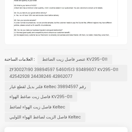
عنصر فاصل زيت الضاغط KV295-011
العلامات الساخنة :
ZF30027190 39894597 54601513 93489607 KV295-011
42542928 24438246 42862077
فلتر بديل لقطع غيار Keltec رقم 39894597
فاصل زيت ضاغط الهواء KV295-011
فاصل زيت الهواء لضاغط Keltec
فاصل الزيت لضاغط الهواء اللولبي Keltec