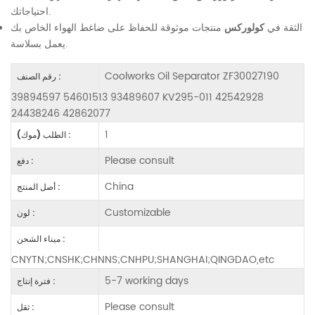
احتياجاتك.
الثقة في
كولوركس
منتجات موثوقة للحفاظ على ضاغط الهواء الخاص بك
يعمل بسلاسة.
Coolworks Oil Separator ZF30027190
رقم الصنف :
39894597 54601513 93489607 KV295-011 42542928
24438246 42862077
1
الطلب (موك) :
Please consult
دفع :
China
أصل المنتج :
Customizable
لون :
ميناء الشحن :
CNYTN;CNSHK;CHNNS;CNHPU;SHANGHAI;QINGDAO,etc
5-7 working days
فترة إنتاج :
Please consult
ثقل :