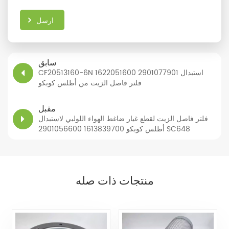
ارسل
سابق
CF20513160-6N 1622051600 2901077901 استبدال
فلتر فاصل الزيت من أطلس كوبكو
مقبل
فلتر فاصل الزيت لقطع غيار ضاغط الهواء اللولبي لاستبدال
أطلس كوبكو 1613839700 2901056600 SC648
منتجات ذات صله