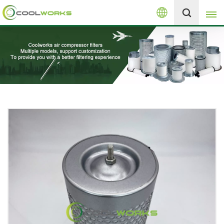
العربية
+8613525046291
English
español
العربية
русский
Melayu