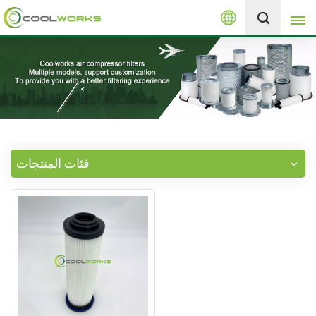
العربية
+8613525046291
English
español
العربية
فئات المنتجات
русский
Melayu