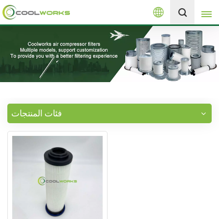
العربية
+8613525046291
English
español
العربية
فئات المنتجات
русский
Melayu