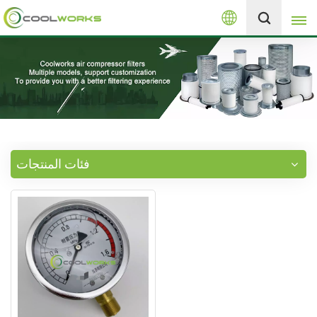
العربية
+8613525046291
English
español
العربية
فئات المنتجات
русский
Melayu