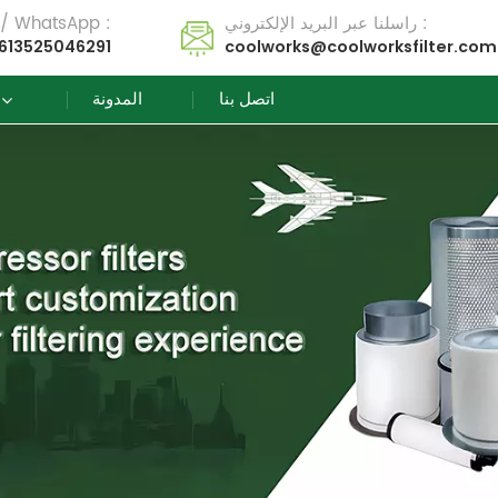
راسلنا عبر البريد الإلكتروني :
تل / WhatsApp :
613525046291
coolworks@coolworksfilter.com
اتصل بنا
المدونة