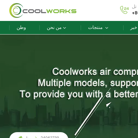
+8
خبر
منتجات
من نحن
وطن