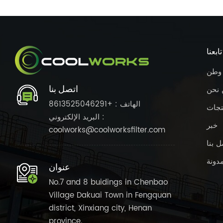
تابعنا
وطن
اتصل بنا
 نحن
الهاتف : +8613525046291
تجات
البريد الإلكتروني :
خبر
coolworks@coolworksfilter.com
ل بنا
مدونة
عنوان
No.7 and 8 buidings in Chenbao
Village Dakuai Town in Fengquan
district, Xinxiang city, Henan
province.