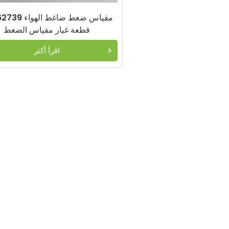
24062739 مقياس ضغ
قطعة غيار مقياس الضغط
اقرأ أكثر