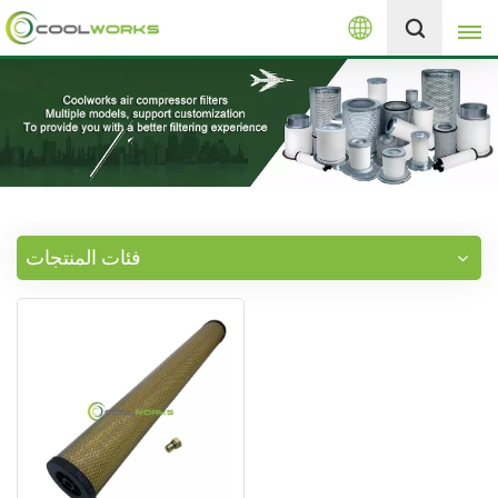
العربية
+8613525046291
English
español
العربية
فئات المنتجات
русский
Melayu