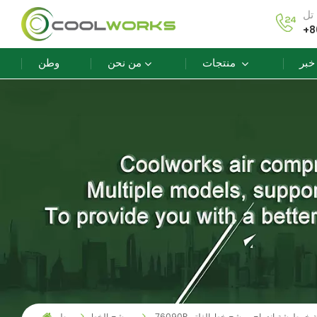
+8
خبر
منتجات
من نحن
وطن