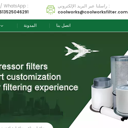
راسلنا عبر البريد الإلكتروني :
تل / WhatsApp :
613525046291
coolworks@coolworksfilter.com
اتصل بنا
المدونة