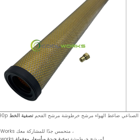
الهواء الصناعي ضاغط الهواء مرشح خرطوشة مرشح الفحم
تصفية الخط
CoolWorks متحمس جدًا للمشاركة معك ،
نوعية جيدة وبأسعار معقولة!
Coolworks مرشح خرطوشة