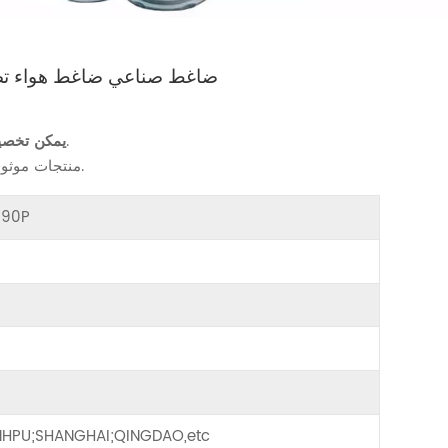
76090P ضاغط صناعي ضاغط هوا
تجهيزات ضاغط الهواء لاحتياجاتك.
يمكن تخص
منتجات موثوقة للحفاظ على ضاغط الهواء بسلاسة.
6090P
HPU;SHANGHAI;QINGDAO,etc