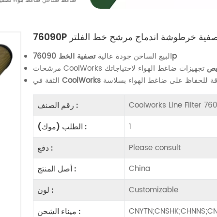
76090P ضاغط صناعي ضاغط هواء ت
ء تصفية خرطوشة اندماج مرشح خط الفلتر
76090p
البيع الساخن جودة عالية
تصفية الخط
يص
مرشحات CoolWorks
CoolWorks
الثقة في
Coolworks Line Filter 7
رقم الصنف :
1
الطلب (موك) :
Please consult
دفع :
China
أصل المنتج :
Customizable
لون :
CNYTN;CNSHK;CHNNS;CN
ميناء الشحن :