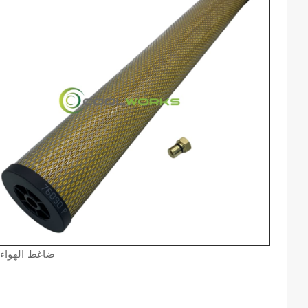
76090p ضاغط 