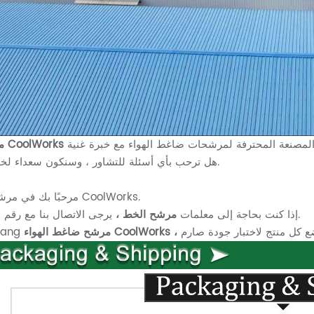
مرشح CoolWorks
هل ترحب بأي أسئلة للتشاور ، وسنكون سعداء لخدمتك.
مرحبًا بك في مرشحات CoolWorks.
يرجى الاتصال بنا مع رقم الجزء.
إذا كنت بحاجة إلى معلمات
مرشح الخط ،
مرشح ضاغط الهواء CoolWorks ،
xiang