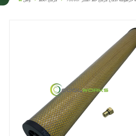
صفية خرطوشة اندماج مرشح خط الفلتر
مرشح الخط
وطن