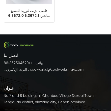
فاصل الزيت لتوريد المصنع
مباشرة 6.3672.1 6.3672.0
6.3792.0 6.3792.1
6.3672.2 6.3792.2
CF12890170N
اتصل بنا
الهاتف : +8613525046291
البريد الإلكتروني : coolworks@coolworksfilter.com
عنوان
No.7 and 8 buidings in Chenbao Village Dakuai Town in
Fengquan district, Xinxiang city, Henan province.