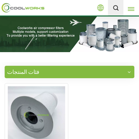
العربية
+8613525046291
English
español
العربية
فئات المنتجات
русский
Melayu