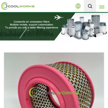
العربية
+8613525046291
English
español
العربية
русский
Melayu