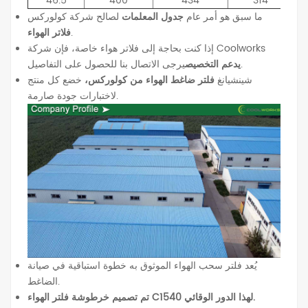
46.5
400
434
314
ما سبق هو أمر عام
جدول المعلمات
لصالح شركة كولوركس
.
فلاتر الهواء
إذا كنت بحاجة إلى فلاتر هواء خاصة، فإن شركة Coolworks
يرجى الاتصال بنا للحصول على التفاصيل.
يدعم التخصيص
شينشيانغ
فلتر ضاغط الهواء من كولوركس،
خضع كل منتج
لاختبارات جودة صارمة.
يُعد فلتر سحب الهواء الموثوق به خطوة استباقية في صيانة
الضاغط.
تم تصميم خرطوشة فلتر الهواء C1540 لهذا الدور الوقائي.