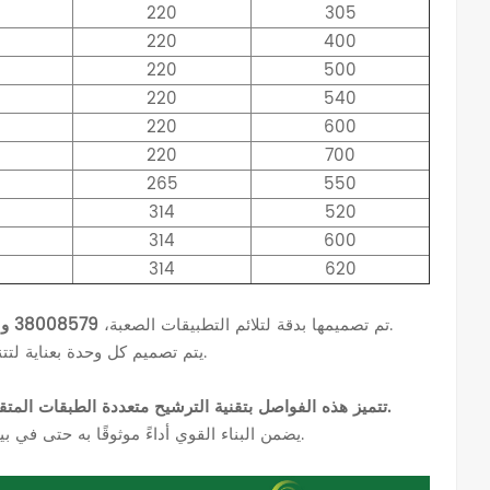
220
305
220
400
220
500
220
540
220
600
220
700
265
550
314
520
314
600
314
620
تقديم أداء مخصص لضاغطات البراغي الخاصة بك.
تم تصميمها بدقة لتلائم التطبيقات الصعبة،
38008579 و 54639794 فواصل الزيت
يتم تصميم كل وحدة بعناية لتتناسب مع متطلبات التشغيل المحددة لديك، مما يضمن كفاءة الترشيح المثالية.
تتميز هذه الفواصل بتقنية الترشيح متعددة الطبقات المتقدمة، حيث تحافظ على تدفق الهواء الممتاز مع التقاط رذاذ الزيت بشكل فعال.
يضمن البناء القوي أداءً موثوقًا به حتى في بيئات العمل الصعبة، حيث يخضع كل تكوين مخصص للتحقق الشامل من الجودة.