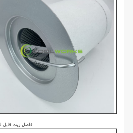
38008579 54639794 فا