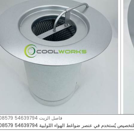
38008579 54639794 فاصل الزيت
صل زيت قابل للتخصيص يُستخدم في عنصر ضواغط الهواء اللولبية