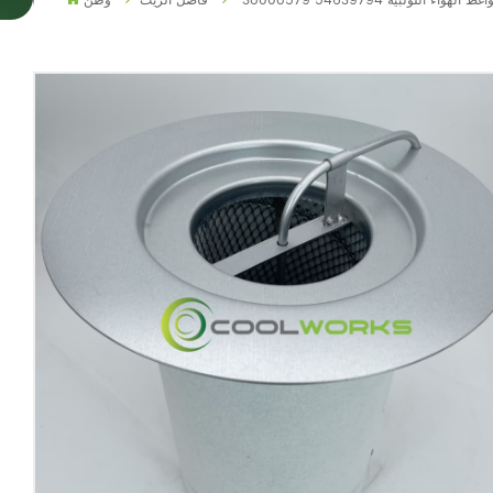
ضواغط الهواء اللولبية
فاصل الزيت
وطن