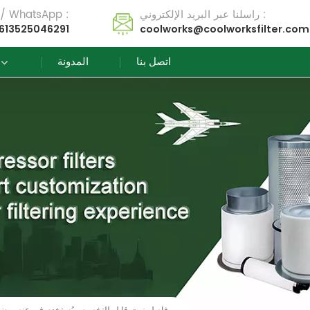
راسلنا عبر البريد الإلكتروني :
تل / WhatsApp :
613525046291
coolworks@coolworksfilter.com
اتصل بنا
المدونة