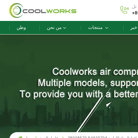
+8
خبر
منتجات
من نحن
وطن