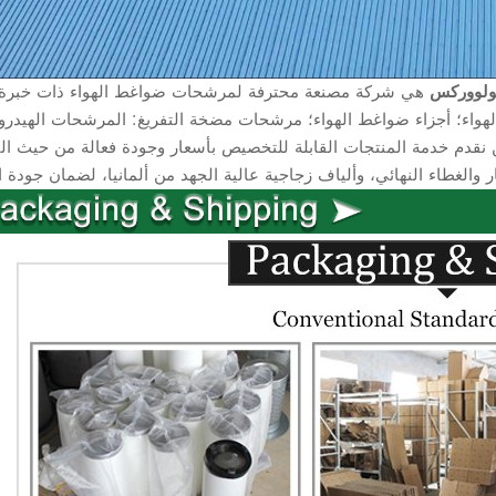
ولووركس