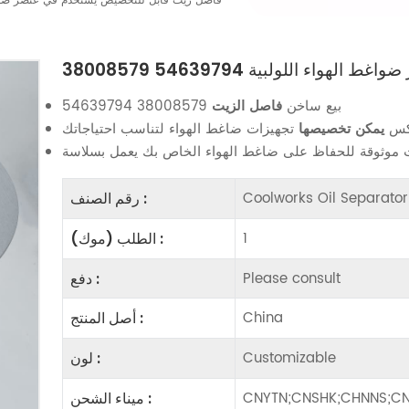
38008579 54639794 فاصل زيت قابل للتخصيص يُستخدم في عنصر 
عنصر ضواغط الهواء اللولبية
بيع ساخن
فاصل الزيت
38008579 54639794
كس
يمكن تخصيصها
Coolworks Oil Separat
رقم الصنف :
1
الطلب (موك) :
Please consult
دفع :
China
أصل المنتج :
Customizable
لون :
CNYTN;CNSHK;CHNNS;CN
ميناء الشحن :