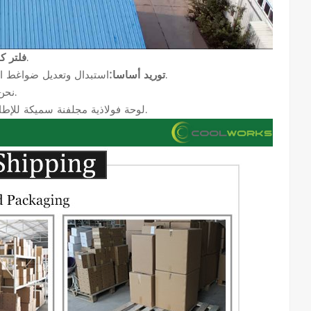
هي شركة مصنعة محترفة لمرشحات ضواغط الهواء ذات خبرة غنية.
فلتر ك
استبدال وتعديل ضواغط الهواء؛ أجزاء ضواغط الهواء؛ مرشحات مضخة التفريغ: المرشحات الهيدروليكية.
توريد أساسا:
نحن نقدم خدمة المنتجات القابلة للتخصيص بأسعار وجودة فعالة من حيث التكلفة.
لوحة فولاذية مجلفنة سميكة للإطار والغطاء النهائي، وألياف زجاجية عالية الجهد من ألمانيا، لضمان جودة الفلتر.