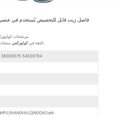
38008579 54639794 فاصل زيت قابل للتخصيص يُستخدم في 
تجهيزات ضاغط الهواء لتناسب احتياجاتك.
مرشحات كولوور
منتجات موثوقة للحفاظ على ضاغط الهواء الخاص بك يعمل بسلاسة.
الثقة في
كولوركس
or 38008579 54639794
HPU;SHANGHAI;QINGDAO,etc