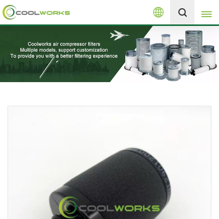
العربية
+8613525046291
English
español
العربية
русский
Melayu