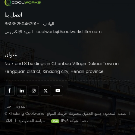
ضاغط الهواء الخاص بك يعمل
ضاغط الهواء الخاص بك يعمل
بسلاسة.
بسلاسة.
اتصل بنا
الهاتف : +8613525046291
البريد الإلكتروني : coolworks@coolworksfilter.com
عنوان
No.7 and 8 buidings in Chenbao Village Dakuai Town in
Fengquan district, Xinxiang city, Henan province.
المدونة
|
خبر
|
خريطة الموقع
© Xinxiang Coolworks تصفية المحدودة جميع الحقوق محفوظة
IPv6 دعم الشبكة
سياسة الخصوصية
|
XML