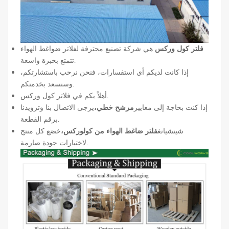
فلتر كول وركس
هي شركة تصنيع محترفة لفلاتر ضواغط الهواء
تتمتع بخبرة واسعة.
إذا كانت لديكم أي استفسارات، فنحن نرحب باستشارتكم،
وسنسعد بخدمتكم.
أهلاً بكم في فلاتر كول وركس.
إذا كنت بحاجة إلى معايير
مرشح خطي،
يرجى الاتصال بنا وتزويدنا
برقم القطعة.
شينشيانغ
فلتر ضاغط الهواء من كولوركس،
خضع كل منتج
لاختبارات جودة صارمة.