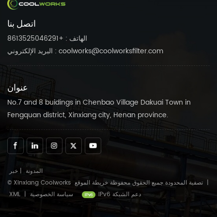
ضاغط الهواء الخاص بك يعمل
ضاغط الهواء الخاص بك يعمل
بسلاسة.
بسلاسة.
اتصل بنا
الهاتف : +8613525046291
البريد الإلكتروني : coolworks@coolworksfilter.com
عنوان
No.7 and 8 buidings in Chenbao Village Dakuai Town in
Fengquan district, Xinxiang city, Henan province.
المدونة
|
خبر
|
خريطة الموقع
© Xinxiang Coolworks تصفية المحدودة جميع الحقوق محفوظة
IPv6 دعم الشبكة
سياسة الخصوصية
|
XML