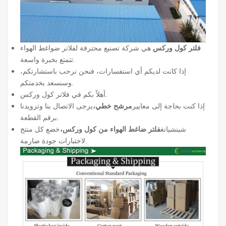
فلتر كول وركس
هي شركة تصنيع محترفة لفلاتر ضواغط الهواء
تتمتع بخبرة واسعة.
إذا كانت لديكم أي استفسارات، فنحن نرحب باستشارتكم،
وسنسعد بخدمتكم.
أهلاً بكم في فلاتر كول وركس.
إذا كنت بحاجة إلى معايير
مرشح خطي،
يرجى الاتصال بنا وتزويدنا
برقم القطعة.
شينشيانغ
فلتر ضاغط الهواء من كول وركس،
خضع كل منتج
لاختبارات جودة صارمة.