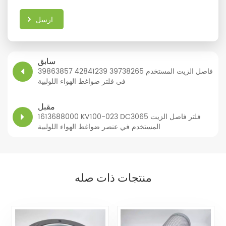
ارسل
سابق
39863857 42841239 39738265 فاصل الزيت المستخدم
في فلتر ضواغط الهواء اللولبية
مقبل
1613688000 KV100-023 DC3065 فلتر فاصل الزيت
المستخدم في عنصر ضواغط الهواء اللولبية
منتجات ذات صله