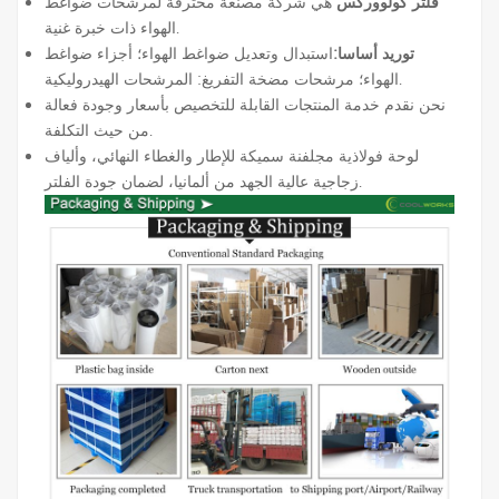
فلتر كولووركس
هي شركة مصنعة محترفة لمرشحات ضواغط
الهواء ذات خبرة غنية.
توريد أساسا:
استبدال وتعديل ضواغط الهواء؛ أجزاء ضواغط
الهواء؛ مرشحات مضخة التفريغ: المرشحات الهيدروليكية.
نحن نقدم خدمة المنتجات القابلة للتخصيص بأسعار وجودة فعالة
من حيث التكلفة.
لوحة فولاذية مجلفنة سميكة للإطار والغطاء النهائي، وألياف
زجاجية عالية الجهد من ألمانيا، لضمان جودة الفلتر.