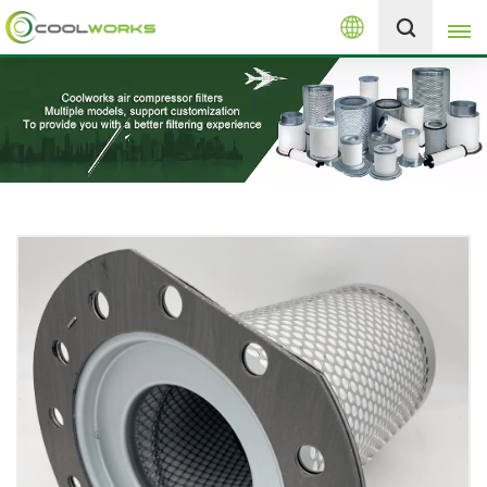
العربية
+8613525046291
English
español
العربية
русский
Melayu