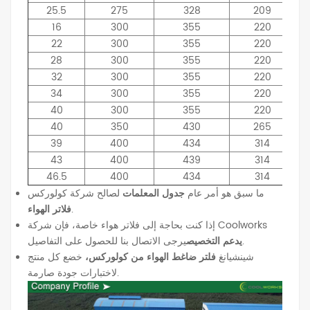
25.5
275
328
209
16
300
355
220
22
300
355
220
28
300
355
220
32
300
355
220
34
300
355
220
40
300
355
220
40
350
430
265
39
400
434
314
43
400
439
314
46.5
400
434
314
ما سبق هو أمر عام
جدول المعلمات
لصالح شركة كولوركس
.
فلاتر الهواء
إذا كنت بحاجة إلى فلاتر هواء خاصة، فإن شركة Coolworks
يرجى الاتصال بنا للحصول على التفاصيل.
يدعم التخصيص
شينشيانغ
فلتر ضاغط الهواء من كولوركس،
خضع كل منتج
لاختبارات جودة صارمة.