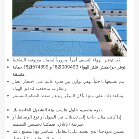
يُعد توفير الهواء النظيف أمراً ضرورياً لضمان موثوقية الضاغط.
توفر خراطيش فلتر الهواء 1621009499 و 1621574399 حماية
متسقة.
يتم تصنيعها داخلياً، وهي توازن بين قدرة عالية على احتجاز الغبار
ومقاومة منخفضة لتدفق الهواء.
يساعد ذلك على منع التآكل المبكر ويدعم ضغط النظام المستقر.
نقوم بتصميم حلول تناسب بيئة التشغيل الخاصة بك.
إذا كانت هناك حاجة إلى تعديلات في الطول أو نوع الوسائط أو
طريقة الإغلاق، فيمكننا تخصيص التصميم.
يضمن نموذجنا الذي يعتمد على التعامل المباشر مع المصنع دعمًا
سريع الاستجابة وتكيفًا دقيقًا.