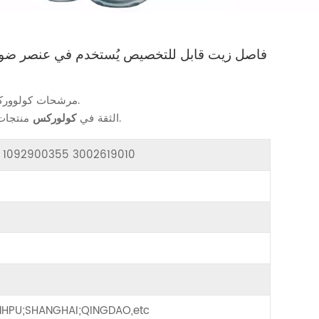
1092900355 3002619010 فاصل زيت قابل للتخصيص يُستخدم في عنصر
تجهيزات ضاغط الهواء لتناسب احتياجاتك.
مرشحات كولوور
منتجات موثوقة للحفاظ على ضاغط الهواء الخاص بك يعمل بسلاسة.
الثقة في
كولوركس
or 1092900355 3002619010
HPU;SHANGHAI;QINGDAO,etc