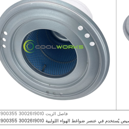
1092900355 3002619010 فاصل الزيت
 زيت قابل للتخصيص يُستخدم في عنصر ضواغط الهواء اللولبية