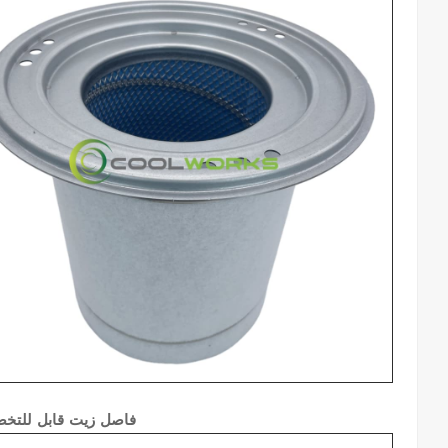
1092900355 3002619010 فاصل