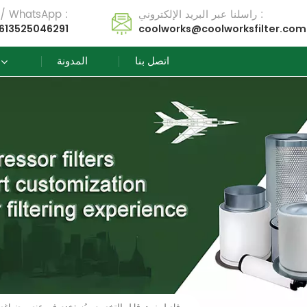
راسلنا عبر البريد الإلكتروني :
تل / WhatsApp :
613525046291
coolworks@coolworksfilter.com
اتصل بنا
المدونة