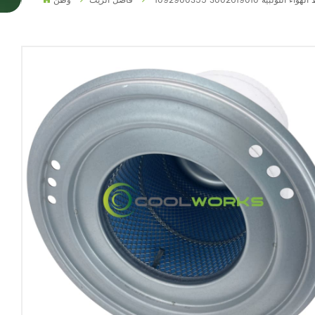
غط الهواء اللولبية
فاصل الزيت
وطن