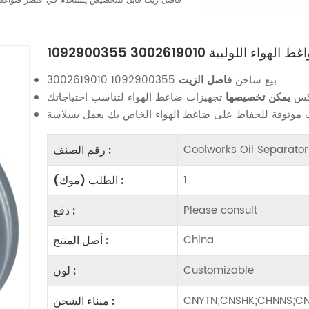
1092900355 3002619010 فاصل زيت قابل للتخصيص يُستخدم في عنصر ضوا
 ضواغط الهواء اللولبية
بيع ساخن
فاصل الزيت
1092900355 3002619010
كس
يمكن تخصيصها
Coolworks Oil Separat
رقم الصنف :
1
الطلب (موك) :
Please consult
دفع :
China
أصل المنتج :
Customizable
لون :
CNYTN;CNSHK;CHNNS;CN
ميناء الشحن :