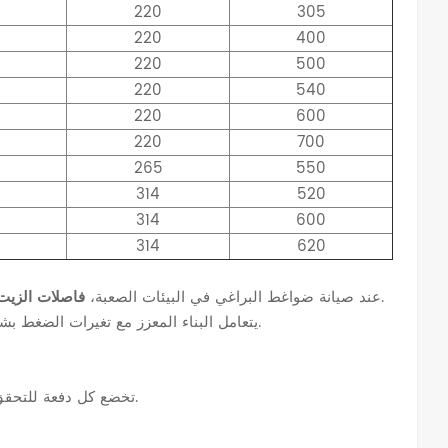
220
305
220
400
220
500
220
540
220
600
220
700
265
550
314
520
314
600
314
620
توفير أداء قوي من خلال التصميم المتخصص.
عند صيانة ضواغط البراغي في البيئات الصعبة،
فاصلات الزيت 1092900355 و2619010
يتعامل البناء المعزز مع تغيرات الضغط بشكل فعال، في حين تضمن وسائط الترشيح المحسنة فصل الزيت بشكل متسق.
تخضع كل دفعة للتحقق من الأداء في ظل ظروف تشغيل محاكاة، للتحقق من الموثوقية قبل الشحن.