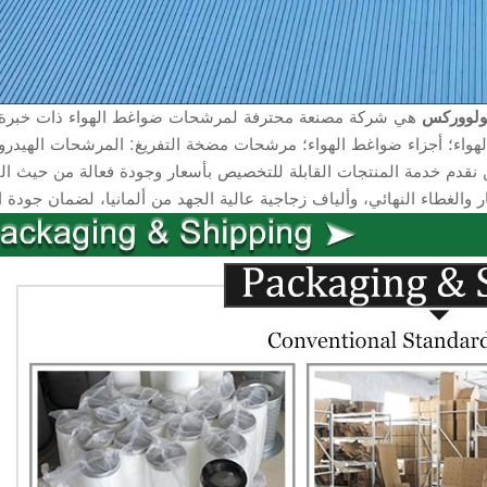
ولووركس