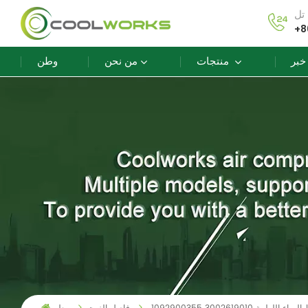
+8
خبر
منتجات
من نحن
وطن