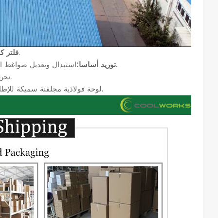
هي شركة مصنعة محترفة لمرشحات ضواغط الهواء ذات خبرة غنية.
فلتر ك
استبدال وتعديل ضواغط الهواء؛ أجزاء ضواغط الهواء؛ مرشحات مضخة التفريغ: المرشحات الهيدروليكية.
توريد أساسا:
نحن نقدم خدمة المنتجات القابلة للتخصيص بأسعار وجودة فعالة من حيث التكلفة.
لوحة فولاذية مجلفنة سميكة للإطار والغطاء النهائي، وألياف زجاجية عالية الجهد من ألمانيا، لضمان جودة الفلتر.