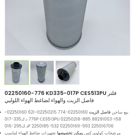
02250160-776 KD335-017P CES513PU فلتر
فاصل الزيت والهواء لضاغط الهواء اللولبي
بيع ساخن
فاصل الزيت
02250160-774 02250215-621 02250160-
776 د.ك335-017P CES513PU 02250218-885 88291003-158
د.ك295-016P 2250185-532 02250169-993 225016706
مرشحات كولووركس
يمكن تخصيصها
تجهيزات ضاغط الهواء لتناسب