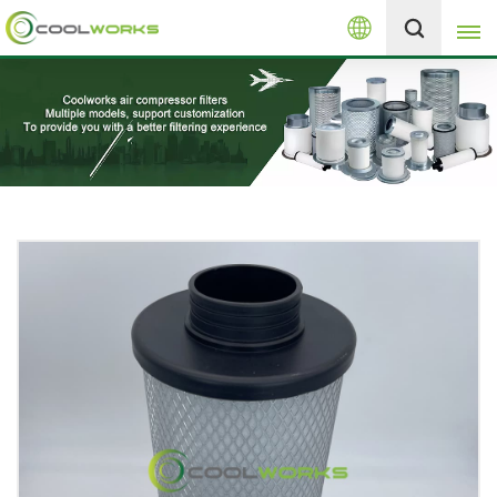
العربية
+8613525046291
English
español
العربية
русский
Melayu