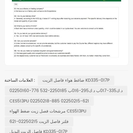
ضاغط هواء فاصل الزيت KD335-017P
العلامات الساخنة :
02250160-776 د.ك335-017ب د.ك295-016ب 2250185-532
CES513PU 02250218-885 02250215-621
مرشحات فصل زيت ضغط الهواء CES513PU
فلتر فاصل الزيت 02250215-621
فاصل الزيت البديل KD335-017P