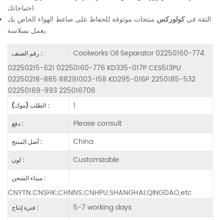
احتياجاتك.
الثقة في
كولوركس
منتجات موثوقة للحفاظ على ضاغط الهواء الخاص بك
يعمل بسلاسة.
Coolworks Oil Separator 02250160-774
رقم الصنف :
02250215-621 02250160-776 KD335-017P CES513PU
02250218-885 88291003-158 KD295-016P 2250185-532
02250169-993 225016706
1
الطلب (موك) :
Please consult
دفع :
China
أصل المنتج :
Customizable
لون :
ميناء الشحن :
CNYTN;CNSHK;CHNNS;CNHPU;SHANGHAI;QINGDAO,etc
5-7 working days
فترة إنتاج :