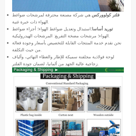
فلتر كولووركس
هي شركة مصنعة محترفة لمرشحات ضواغط
الهواء ذات خبرة غنية.
توريد أساسا:
استبدال وتعديل ضواغط الهواء؛ أجزاء ضواغط
الهواء؛ مرشحات مضخة التفريغ: المرشحات الهيدروليكية.
نحن نقدم خدمة المنتجات القابلة للتخصيص بأسعار وجودة فعالة
من حيث التكلفة.
لوحة فولاذية مجلفنة سميكة للإطار والغطاء النهائي، وألياف
زجاجية عالية الجهد من ألمانيا، لضمان جودة الفلتر.