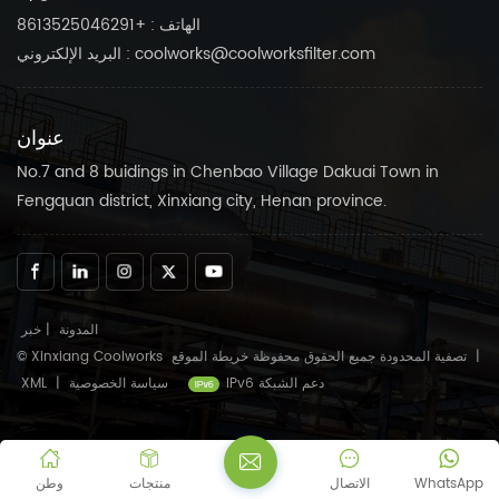
الهاتف : +8613525046291
البريد الإلكتروني : coolworks@coolworksfilter.com
عنوان
No.7 and 8 buidings in Chenbao Village Dakuai Town in
Fengquan district, Xinxiang city, Henan province.
المدونة
|
خبر
|
خريطة الموقع
© Xinxiang Coolworks تصفية المحدودة جميع الحقوق محفوظة
IPv6 دعم الشبكة
سياسة الخصوصية
|
XML
WhatsApp
الاتصال
منتجات
وطن