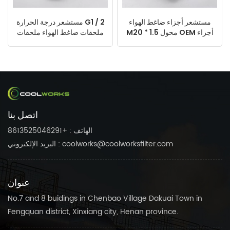
مستشعر أجزاء ضاغط الهواء
مستشعر درجة الحرارة G1 / 2
M20 * 1.5 محول OEM أجزاء
ملحقات ضاغط الهواء ملحقات
ضاغط محول عالي الجودة
ضاغط محول الهواء
اتصل بنا
الهاتف : +8613525046291
البريد الإلكتروني : coolworks@coolworksfilter.com
عنوان
No.7 and 8 buidings in Chenbao Village Dakuai Town in
Fengquan district, Xinxiang city, Henan province.