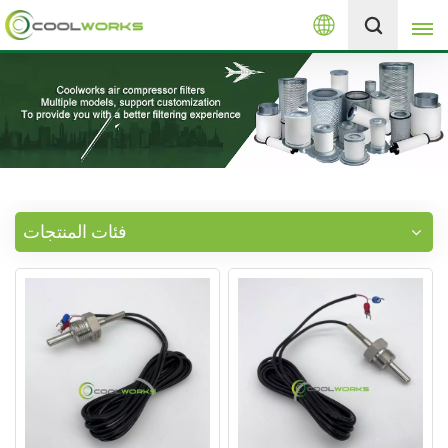
العربية
+8613525046291
English
español
العربية
فئات المنتجات
русский
Melayu