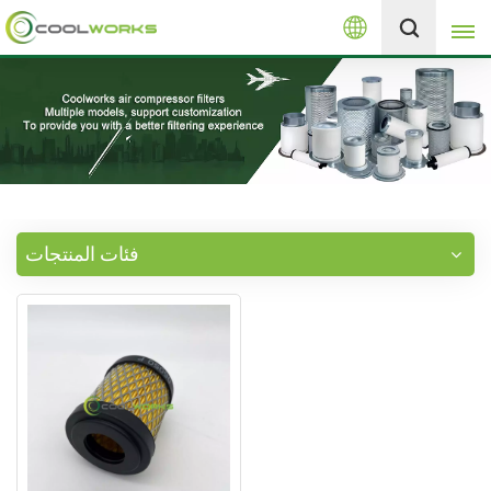
العربية
+8613525046291
English
español
العربية
فئات المنتجات
русский
Melayu