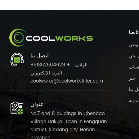
تابعنا
وطن
اتصل بنا
 نحن
الهاتف : +8613525046291
تجات
البريد الإلكتروني :
خبر
coolworks@coolworksfilter.com
ل بنا
مدونة
عنوان
No.7 and 8 buidings in Chenbao
Village Dakuai Town in Fengquan
district, Xinxiang city, Henan
province.