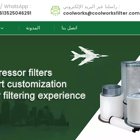
راسلنا عبر البريد الإلكتروني :
تل / WhatsApp :
613525046291
coolworks@coolworksfilter.com
اتصل بنا
المدونة