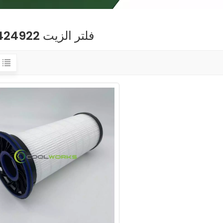
فلتر الزيت 23424922