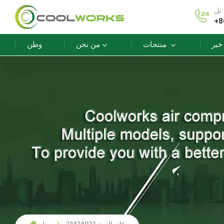
+8
خبر
منتجات
من نحن
وطن