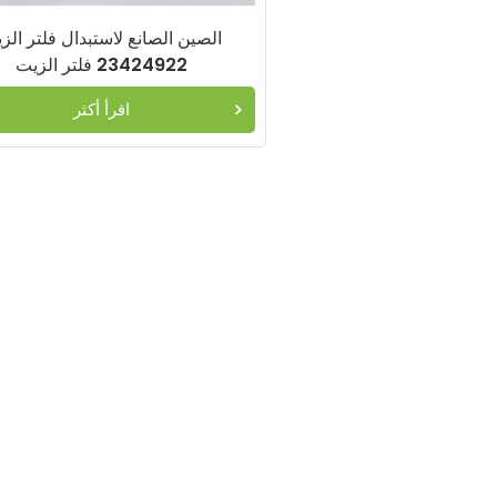
الصين الصانع لاستبدال فلتر الز
23424922 فلتر الزيت
اقرأ أكثر