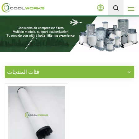
العربية
+8613525046291
English
español
العربية
فئات المنتجات
русский
Melayu