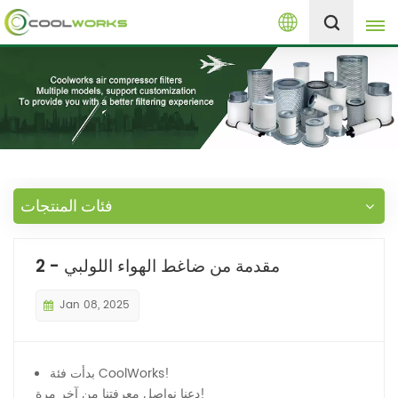
العربية
+8613525046291
English
español
العربية
فئات المنتجات
русский
مقدمة من ضاغط الهواء اللولبي - 2
Melayu
Jan 08, 2025
بدأت فئة CoolWorks!
دعنا نواصل معرفتنا من آخر مرة!