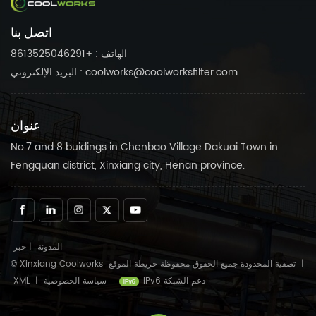
اتصل بنا
الهاتف : +8613525046291
البريد الإلكتروني : coolworks@coolworksfilter.com
عنوان
No.7 and 8 buidings in Chenbao Village Dakuai Town in
Fengquan district, Xinxiang city, Henan province.
المدونة
|
خبر
|
خريطة الموقع
© Xinxiang Coolworks تصفية المحدودة جميع الحقوق محفوظة
IPv6 دعم الشبكة
سياسة الخصوصية
|
XML