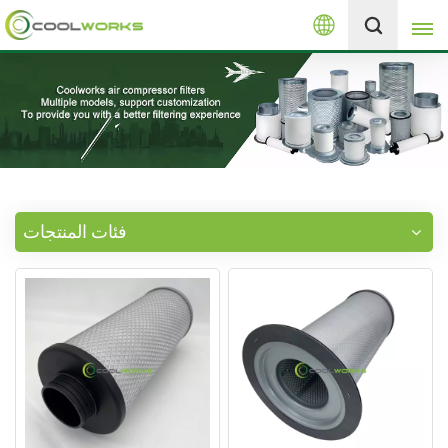
العربية
+8613525046291
English
español
العربية
فئات المنتجات
русский
Melayu