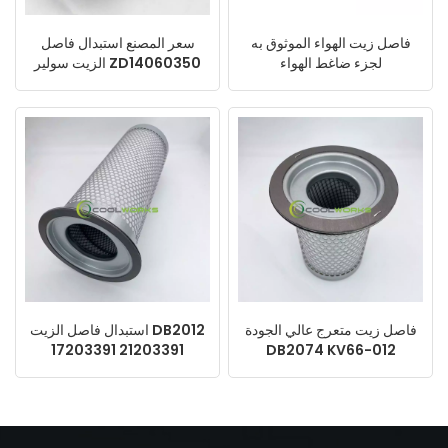
فاصل زيت الهواء الموثوق به
سعر المصنع استبدال فاصل
لجزء ضاغط الهواء
الزيت سولير ZD14060350
02250091-385
CF29021460N
02250083-659
1045278200 SB293
02250106-706
442786
فاصل زيت متعرج عالي الجودة
استبدال فاصل الزيت DB2012
17203391 21203391
DB2074 KV66-012
4930153131 2116010020
KV210-019 للضاغط اللولبي
لضاغط الهواء
بالجملة