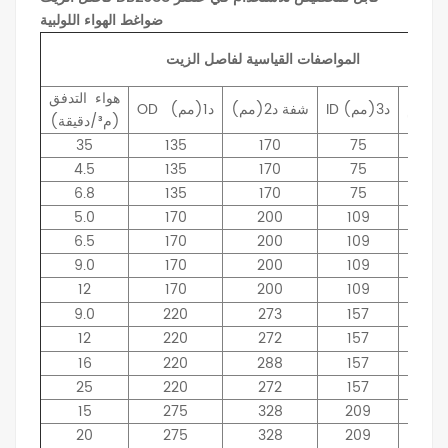
ضواغط الهواء اللولبية
المواصفات القياسية لفاصل الزيت
هواء
التدفق
اع
د3(مم)
ID
شفة
د2(مم)
د1(مم)
OD
(م³/دقيقة)
35
135
170
75
16
4.5
135
170
75
20
6.8
135
170
75
30
5.0
170
200
109
18
6.5
170
200
109
23
9.0
170
200
109
30
12
170
200
109
40
9.0
220
273
157
23
12
220
272
157
30
16
220
288
157
40
25
220
272
157
61
15
275
328
209
30
20
275
328
209
40