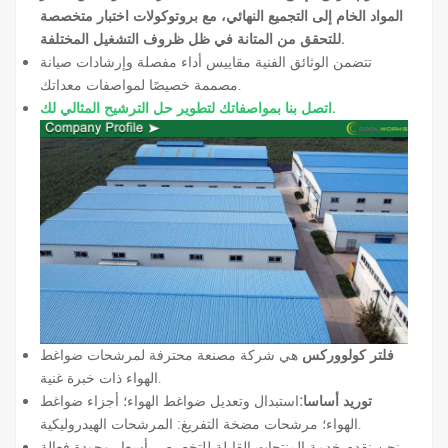
المواد الخام إلى التجميع النهائي، مع بروتوكولات اختبار متخصصة
للتحقق من المتانة في ظل ظروف التشغيل المختلفة.
تتضمن الوثائق الفنية مقاييس أداء مفصلة وإرشادات صيانة
مصممة خصيصًا لمواصفات معداتك.
اتصل بنا بمواصفاتك لتطوير حل الترشيح المثالي لك.
فلتر كولووركس
هي شركة مصنعة محترفة لمرشحات ضواغط
الهواء ذات خبرة غنية.
توريد أساسا:
استبدال وتعديل ضواغط الهواء؛ أجزاء ضواغط
الهواء؛ مرشحات مضخة التفريغ: المرشحات الهيدروليكية.
نحن نقدم خدمة المنتجات القابلة للتخصيص بأسعار وجودة فعالة