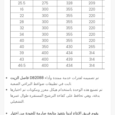
25.5
275
328
209
50
16
300
355
220
30
22
300
355
220
40
28
300
355
220
50
32
300
355
220
54
34
300
355
220
60
40
300
355
220
70
40
350
430
265
55
39
400
434
314
52
43
400
439
314
60
46.5
400
434
314
62
تم تصميمه لفترات خدمة ممتدة وأداء
فاصل الزيت DB2088
ثابت في تطبيقات ضواغط البراغي الصعبة.
تم تصنيع هذه الوحدة باستخدام هيكل معزز ومكونات تم اختبارها
بدقة، وهي تحافظ على كفاءة الترشيح المستقرة طوال عمرها
التشغيلي.
يقوم فريق الإنتاج لدينا بتنفيذ متابعة صارمة للجودة من اختيار