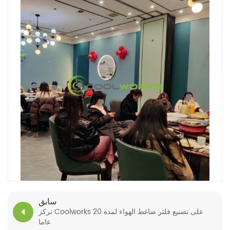
سابق
تركز Coolworks على تصنيع فلتر ضاغط الهواء لمدة 20
عاما