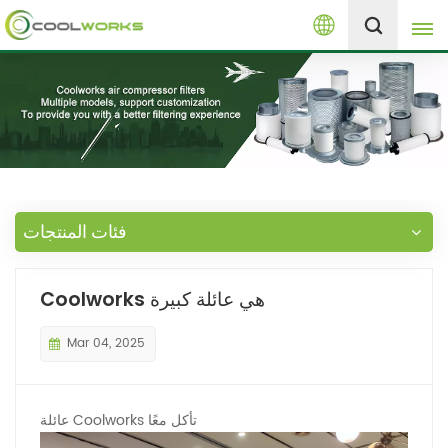
العربية
+8613525046291
English
español
العربية
فئات المنتجات
русский
Coolworks هي عائلة كبيرة
Melayu
Mar 04, 2025
عائلة Coolworks تأكل معًا