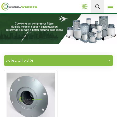
العربية
+8613525046291
English
español
العربية
فئات المنتجات
русский
Melayu