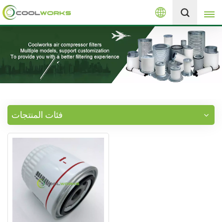
العربية
+8613525046291
English
español
العربية
فئات المنتجات
русский
Melayu