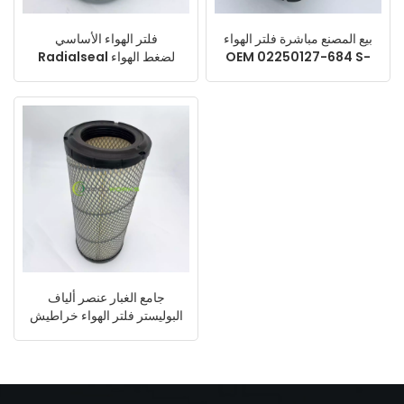
بيع المصنع مباشرة فلتر الهواء
فلتر الهواء الأساسي
OEM 02250127-684 S-
Radialseal لضغط الهواء
CE05-504 9097044760
6.4566.0 مرشحات الهواء
جامع الغبار عنصر ألياف
البوليستر فلتر الهواء خراطيش
تصفية 1310033926