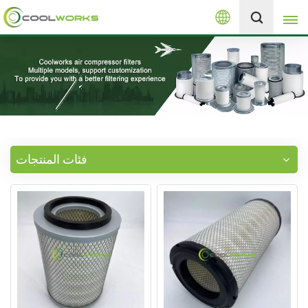
العربية
+8613525046291
English
español
العربية
فئات المنتجات
русский
Melayu