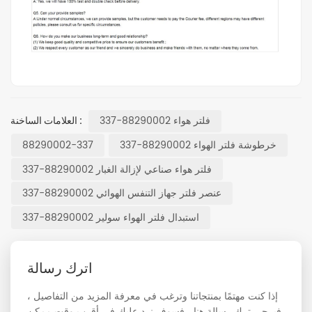
فلتر هواء 88290002-337
العلامات الساخنة :
خرطوشة فلتر الهواء 88290002-337
88290002-337
فلتر هواء صناعي لإزالة الغبار 88290002-337
عنصر فلتر جهاز التنفس الهوائي 88290002-337
استبدال فلتر الهواء سولير 88290002-337
اترك رسالة
إذا كنت مهتمًا بمنتجاتنا وترغب في معرفة المزيد من التفاصيل ،
فيرجى ترك رسالة هنا ، فسوف نرد عليك في أقرب وقت ممكن.