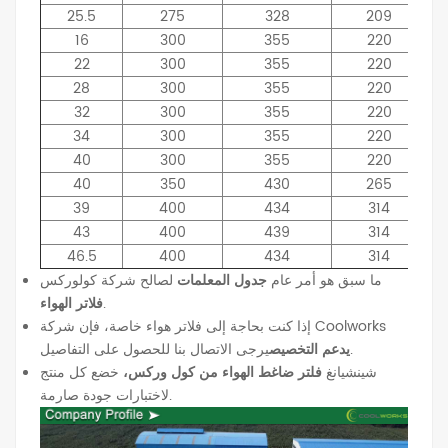
25.5
275
328
209
16
300
355
220
22
300
355
220
28
300
355
220
32
300
355
220
34
300
355
220
40
300
355
220
40
350
430
265
39
400
434
314
43
400
439
314
46.5
400
434
314
ما سبق هو أمر عام
جدول المعلمات
لصالح شركة كولوركس
.
فلاتر الهواء
إذا كنت بحاجة إلى فلاتر هواء خاصة، فإن شركة Coolworks
يرجى الاتصال بنا للحصول على التفاصيل.
يدعم التخصيص
شينشيانغ
فلتر ضاغط الهواء من كول وركس،
خضع كل منتج
لاختبارات جودة صارمة.