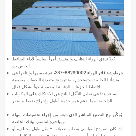
يُعدّ تدفق الهواء النظيف والمتسق أمراً أساسياً لأداء الضاغط
الخاص بك.
خرطوشة فلتر الهواء 88290002-337،
تم تصميمها وإنتاجها في
منشأتنا الخاصة، وتستخدم بنية ترشيح متعددة الطبقات مصممة
لالتقاط الجزيئات الدقيقة المحمولة جواً بشكل فعال.
يساعد هذا في تقليل التآكل الناتج عن الاحتكاك على المكونات
الداخلية، مما يدعم عمر خدمة أطول وإخراج ضغط مستقر.
يُمكّن نهج التصنيع المباشر الذي نتبعه من إجراء تخصيصات سهلة
ومباشرة لتناسب بيئتك الخاصة.
إذا كان النموذج القياسي يتطلب تعديلات - مثل طول مختلف، أو
نوع وسائط بديل، أو تصميم حشية معدل - لتحسين التكامل مع