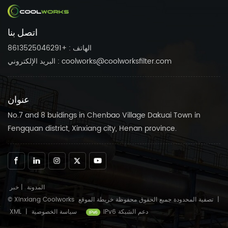
للحفاظ على ضاغط الهواء
احتياجاتك.الثقة في كولوركس
الخاص بك يعمل بسلاسة.
منتجات موثوقة للحفاظ على
اتصل بنا
ضاغط الهواء الخاص بك يعمل
بسلاسة.
الهاتف : +8613525046291
البريد الإلكتروني : coolworks@coolworksfilter.com
عنوان
No.7 and 8 buidings in Chenbao Village Dakuai Town in
Fengquan district, Xinxiang city, Henan province.
المدونة
|
خبر
|
خريطة الموقع
© Xinxiang Coolworks تصفية المحدودة جميع الحقوق محفوظة
IPv6 دعم الشبكة
سياسة الخصوصية
|
XML