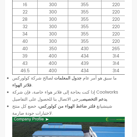
16
300
355
220
22
300
355
220
28
300
355
220
32
300
355
220
34
300
355
220
40
300
355
220
40
350
430
265
39
400
434
314
43
400
439
314
46.5
400
434
314
ما سبق هو أمر عام
جدول المعلمات
لصالح شركة كولوركس
.
فلاتر الهواء
إذا كنت بحاجة إلى فلاتر هواء خاصة، فإن شركة Coolworks
يرجى الاتصال بنا للحصول على التفاصيل.
يدعم التخصيص
شينشيانغ
فلتر ضاغط الهواء من كولوركس،
خضع كل منتج
لاختبارات جودة صارمة.