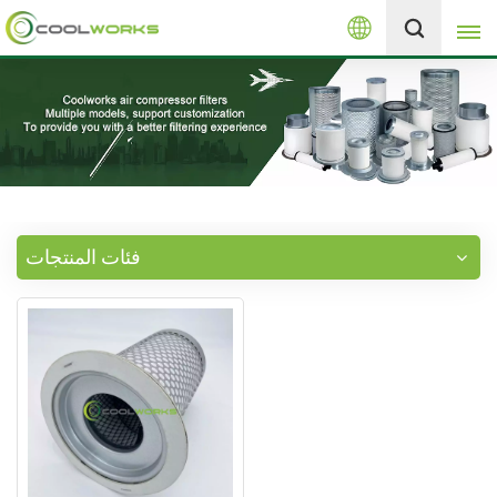
العربية
+8613525046291
English
español
العربية
فئات المنتجات
русский
Melayu