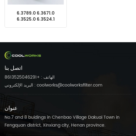
6.3789.0 6.3671.0
6.3525.0 6.3524.1
6.3789.0 DB2115 قطع غيار
ضاغط برغي Kaeser OEM
فاصل زيت الهواء
اتصل بنا
الهاتف : +8613525046291
البريد الإلكتروني : coolworks@coolworksfilter.com
عنوان
No.7 and 8 buidings in Chenbao Village Dakuai Town in
Fengquan district, Xinxiang city, Henan province.