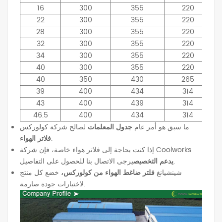
16
300
355
220
22
300
355
220
28
300
355
220
32
300
355
220
34
300
355
220
40
300
355
220
40
350
430
265
39
400
434
314
43
400
439
314
46.5
400
434
314
ما سبق هو أمر عام
جدول المعلمات
لصالح شركة كولوركس
.
فلاتر الهواء
إذا كنت بحاجة إلى فلاتر هواء خاصة، فإن شركة Coolworks
يرجى الاتصال بنا للحصول على التفاصيل.
يدعم التخصيص
شينشيانغ
فلتر ضاغط الهواء من كولوركس،
خضع كل منتج
لاختبارات جودة صارمة.