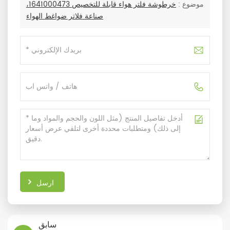
موضوع :
خرطوشة فلتر هواء قابلة للتخصيص 1641000473،
صناعة فلاتر ضواغط الهواء
ارسل
سابق