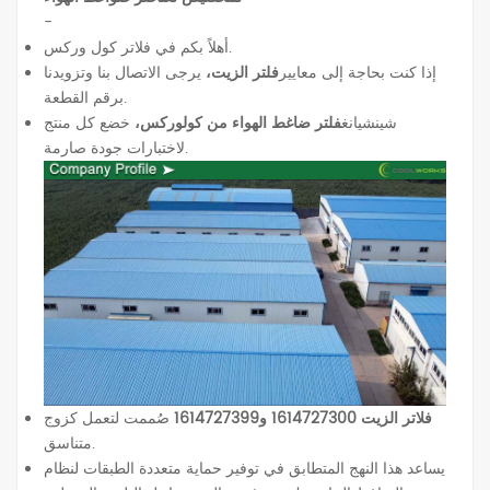
-
أهلاً بكم في فلاتر كول وركس.
إذا كنت بحاجة إلى معايير
فلتر الزيت،
يرجى الاتصال بنا وتزويدنا
برقم القطعة.
شينشيانغ
فلتر ضاغط الهواء من كولوركس،
خضع كل منتج
لاختبارات جودة صارمة.
فلاتر الزيت 1614727300 و1614727399
صُممت لتعمل كزوج
متناسق.
يساعد هذا النهج المتطابق في توفير حماية متعددة الطبقات لنظام