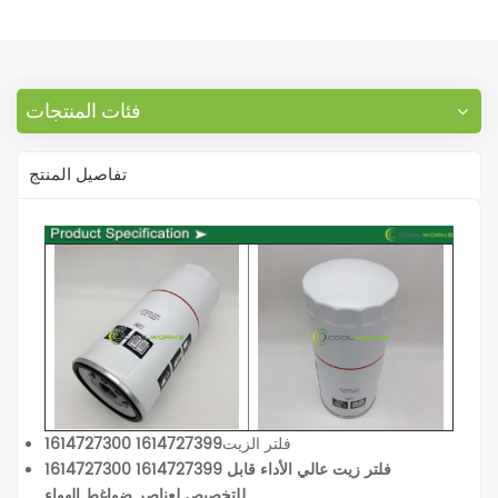
فئات المنتجات
تفاصيل المنتج
فلتر الزيت
1614727300 1614727399
1614727300 1614727399 فلتر زيت عالي الأداء قابل
للتخصيص لعناصر ضواغط الهواء