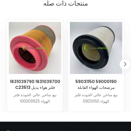
منتجات ذات صله
1631039790 1631039700
59031150 59000190
مرشحات الهواء القابلة
C23513 فلتر هواء بديل
للتخصيص من الشركة المصنعة
لضاغط هواء ATLAS COPCO
بيع ساخن عالي الجودة فلتر
بيع ساخن عالي الجودة فلتر
في الصين
الهواء 59031150
الهواء 100009925
59000190مرشحات كولووركس
RPD23012305 1631039790
يمكن تخصيصها تجهيزات ضاغط
1631039700 C23513مرشحات
الهواء لتناسب احتياجاتك.الثقة
كولووركس يمكن تخصيصها
في كولوركس منتجات موثوقة
تجهيزات ضاغط الهواء لتناسب