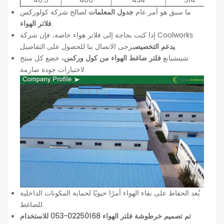
46.5
400
434
314
ما سبق هو أمر عام
جدول المعلمات
لصالح شركة كولوركس
.
فلاتر الهواء
إذا كنت بحاجة إلى فلاتر هواء خاصة، فإن شركة Coolworks
يرجى الاتصال بنا للحصول على التفاصيل.
يدعم التخصيص
شينشيانغ
فلتر ضاغط الهواء من كول وركس،
خضع كل منتج
لاختبارات جودة صارمة.
يُعد الحفاظ على نقاء الهواء أمرًا حيويًا لحماية المكونات الداخلية
للضاغط.
تم تصميم خرطوشة فلتر الهواء 02250168-053 للاستخدام