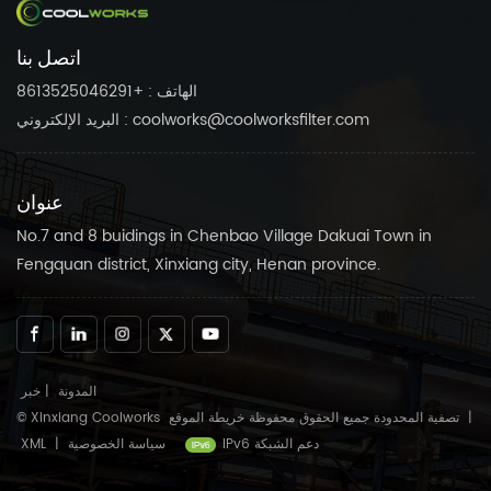
للحفاظ على ضاغط الهواء
احتياجاتك.الثقة في كولوركس
الخاص بك يعمل بسلاسة.
منتجات موثوقة للحفاظ على
اتصل بنا
ضاغط الهواء الخاص بك يعمل
بسلاسة.
الهاتف : +8613525046291
البريد الإلكتروني : coolworks@coolworksfilter.com
عنوان
No.7 and 8 buidings in Chenbao Village Dakuai Town in
Fengquan district, Xinxiang city, Henan province.
المدونة
|
خبر
|
خريطة الموقع
© Xinxiang Coolworks تصفية المحدودة جميع الحقوق محفوظة
IPv6 دعم الشبكة
سياسة الخصوصية
|
XML