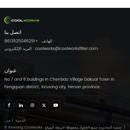
019.مرشحات CoolWorks يمكن
033.مرشحات CoolWorks
تخصيص تجهيزات ضاغط الهواء
يمكن تخصيص تجهيزات ضاغط
لاحتياجاتك.الثقة في CoolWorks
الهواء لاحتياجاتك.الثقة في
منتجات موثوقة للحفاظ على
CoolWorks منتجات موثوقة
ضاغط الهواء بسلاسة.
للحفاظ على ضاغط الهواء
اتصل بنا
بسلاسة.
الهاتف : +8613525046291
البريد الإلكتروني : coolworks@coolworksfilter.com
عنوان
No.7 and 8 buidings in Chenbao Village Dakuai Town in
Fengquan district, Xinxiang city, Henan province.
المدونة
|
خبر
|
خريطة الموقع
© Xinxiang Coolworks تصفية المحدودة جميع الحقوق محفوظة