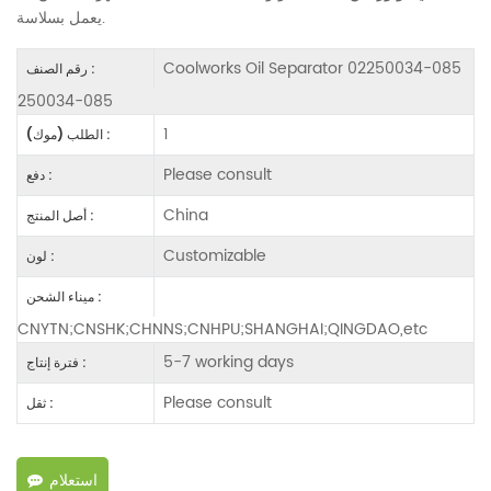
يعمل بسلاسة.
Coolworks Oil Separator 02250034-085
رقم الصنف :
250034-085
1
الطلب (موك) :
Please consult
دفع :
China
أصل المنتج :
Customizable
لون :
ميناء الشحن :
CNYTN;CNSHK;CHNNS;CNHPU;SHANGHAI;QINGDAO,etc
5-7 working days
فترة إنتاج :
Please consult
ثقل :
استعلام