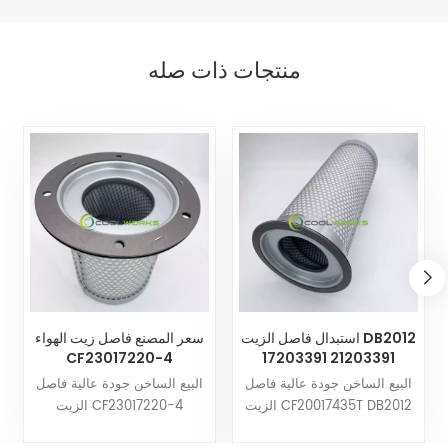
منتجات ذات صله
استبدال فاصل الزيت DB2012
سعر المصنع فاصل زيت الهواء
CF23017220-4
17203391 21203391
KV210-019 للضاغط اللولبي
25300065-533
البيع الساخن جودة عالية فاصل
البيع الساخن جودة عالية فاصل
بالجملة
25300065-033 يستخدم
الزيت CF20017435T DB2012
الزيت CF23017220-4
للضاغط
25300065-533 25300065-
17203391 21203391 KV210-