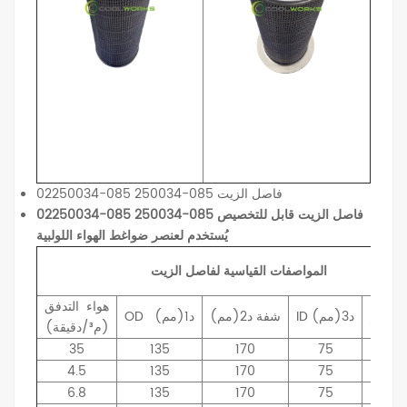
02250034-085 250034-085 فاصل الزيت
02250034-085 250034-085 فاصل الزيت قابل للتخصيص
يُستخدم لعنصر ضواغط الهواء اللولبية
المواصفات القياسية لفاصل الزيت
هواء
التدفق
اع
د3(مم)
ID
شفة
د2(مم)
د1(مم)
OD
(م³/دقيقة)
35
135
170
75
16
4.5
135
170
75
20
6.8
135
170
75
30