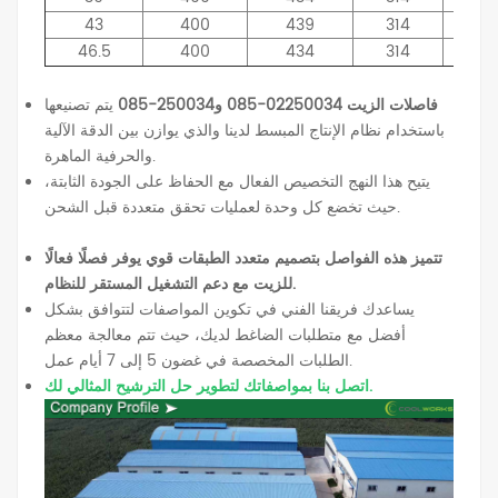
43
400
439
314
60
46.5
400
434
314
62
فاصلات الزيت 02250034-085 و250034-085
يتم تصنيعها
باستخدام نظام الإنتاج المبسط لدينا والذي يوازن بين الدقة الآلية
والحرفية الماهرة.
يتيح هذا النهج التخصيص الفعال مع الحفاظ على الجودة الثابتة،
حيث تخضع كل وحدة لعمليات تحقق متعددة قبل الشحن.
تتميز هذه الفواصل بتصميم متعدد الطبقات قوي يوفر فصلًا فعالًا
للزيت مع دعم التشغيل المستقر للنظام.
يساعدك فريقنا الفني في تكوين المواصفات لتتوافق بشكل
أفضل مع متطلبات الضاغط لديك، حيث تتم معالجة معظم
الطلبات المخصصة في غضون 5 إلى 7 أيام عمل.
اتصل بنا بمواصفاتك لتطوير حل الترشيح المثالي لك.