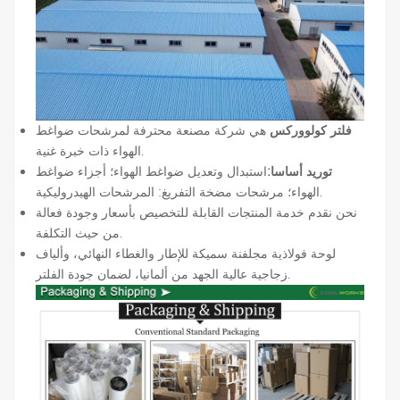
فلتر كولووركس
هي شركة مصنعة محترفة لمرشحات ضواغط
الهواء ذات خبرة غنية.
توريد أساسا:
استبدال وتعديل ضواغط الهواء؛ أجزاء ضواغط
الهواء؛ مرشحات مضخة التفريغ: المرشحات الهيدروليكية.
نحن نقدم خدمة المنتجات القابلة للتخصيص بأسعار وجودة فعالة
من حيث التكلفة.
لوحة فولاذية مجلفنة سميكة للإطار والغطاء النهائي، وألياف
زجاجية عالية الجهد من ألمانيا، لضمان جودة الفلتر.