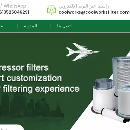
راسلنا عبر البريد الإلكتروني :
تل / WhatsApp :
613525046291
coolworks@coolworksfilter.com
اتصل بنا
المدونة