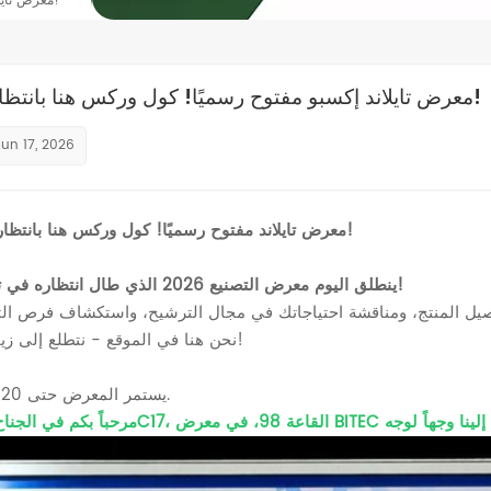
معرض تايلاند إكسبو مفتوح رسميًا! كول وركس هنا بانتظاركم!
معرض تايلاند إكسبو مفتوح رسميًا! كول وركس هنا بانتظاركم!
Jun 17, 2026
✨معرض تايلاند مفتوح رسميًا! كول وركس هنا بانتظاركم!
ينطلق اليوم معرض التصنيع 2026 الذي طال انتظاره في تايلاند!
أود اليوم أن أشارككم معلومات عن فلتر ضاغط الهواء من شركة شينشيانغ كولوركس.
نحن هنا في الموقع - نتطلع إلى زيارتكم!
يستمر المعرض حتى 20 يونيو.
معرض تايلاند إكسبو مفتوح رسميًا! كول وركس هنا بانتظاركم!