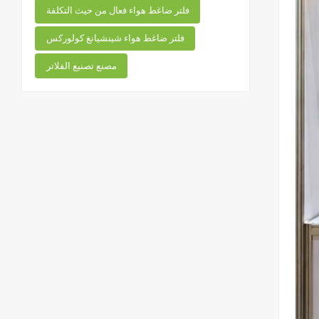
فلتر ضاغط هواء فعال من حيث التكلفة
فلتر ضاغط هواء شينشيانغ كولوركس
مصنع تصنيع الفلاتر