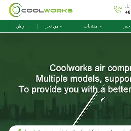
+8
خبر
منتجات
من نحن
وطن