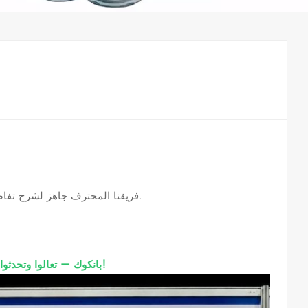
فريقنا المحترف جاهز لشرح تفاصيل المنتج، ومناقشة احتياجاتك في مجال الترشيح، واستكشاف فرص التعاون.
✨مرحباً بكم في الجناح 8C17، القاعة 98، في معرض BITEC بانكوك — تعالوا وتحدثوا إلينا وجهاً لوجه!