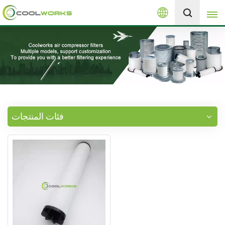
العربية
+8613525046291
English
español
العربية
فئات المنتجات
русский
Melayu