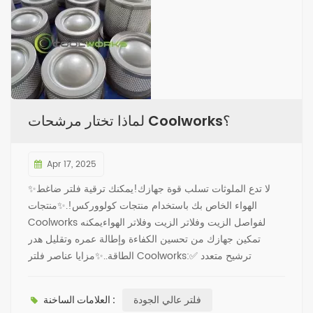
لماذا تختار مرشحات Coolworks؟
Apr 17, 2025
✨لا تدع الملوثات تسلب قوة جهازك!يمكنك ترقية فلتر ضاغط
الهواء الخاص بك باستخدام منتجات كولووركس!.✨منتجات
Coolworks لفواصل الزيت وفلاتر الزيت وفلاتر الهواءيمكنه
تمكين جهازك من تحسين الكفاءة وإطالة عمره وتقليل هدر
الطاقة..✨مزايا عناصر فلتر Coolworks:✅ ترشيح متعدد
الطبقات - يلتقط جزيئات صغيرة يصل حجمها إلى ميكرون لتوفير
هواء نظيف للغاية.✅ هيكل متين - مصمم للبيئات الصناعية
فلتر عالي الجودة
العلامات الساخنة :
الثقيلة.✅ سهولة الصيانة - يقلل التصميم سريع التغيير من انقطاع