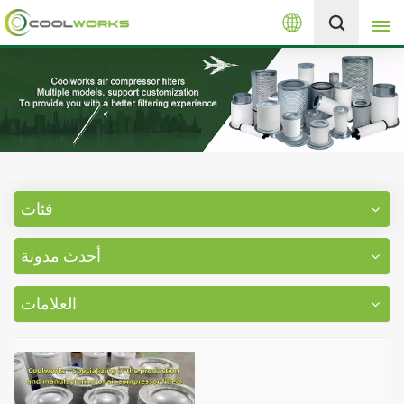
العربية
+8613525046291
English
español
العربية
فئات
русский
أحدث مدونة
Melayu
العلامات