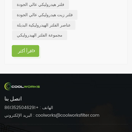
الخدمة.لا تفوت Coolworks إذا كنت بحاجة إلى مرشح.
فلتر هيدروليكي عالي الجودة
فلتر زيت هيدروليكي عالي الجودة
عناصر الفلتر الهيدروليكية البديلة
مجموعة الفلتر الهيدروليكي
اقرأ أكثر
اتصل بنا
الهاتف : +8613525046291
البريد الإلكتروني : coolworks@coolworksfilter.com