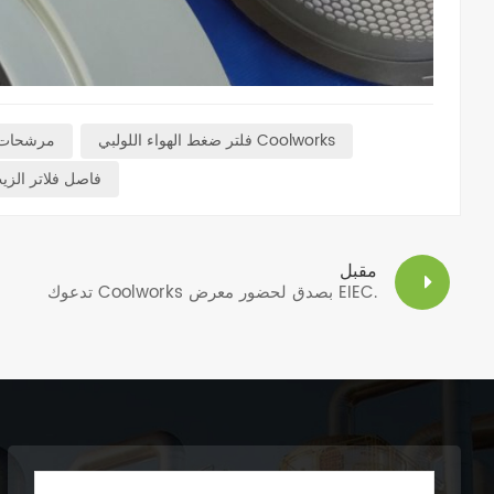
فلتر ضغط الهواء اللولبي Coolworks
مرشحات ض
فاصل فلاتر الزيت
مقبل
تدعوك Coolworks بصدق لحضور معرض EIEC.