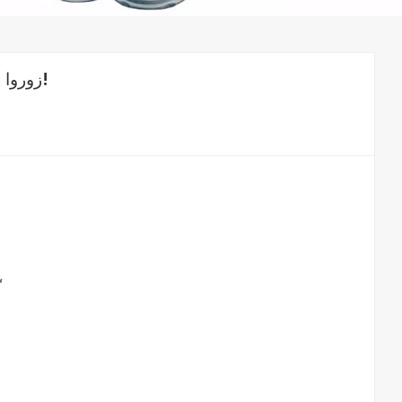
زوروا فلتر كول ووركس الخاص بنا مرة أخرى! لا تهربوا، اللقاء مصيري!
تلعب المرشحات دورًا حيويًا في الحفاظ على كفا