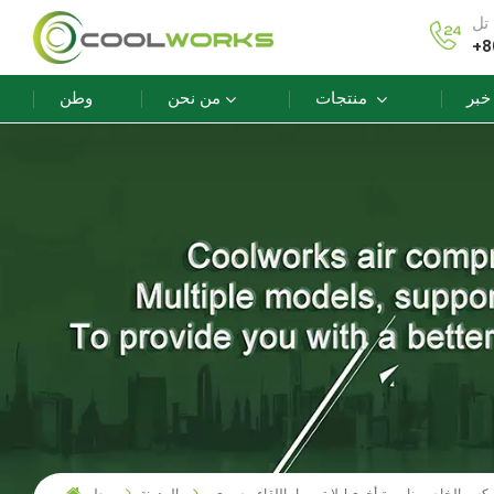
+8
خبر
منتجات
من نحن
وطن