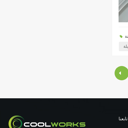
لة
تابعنا