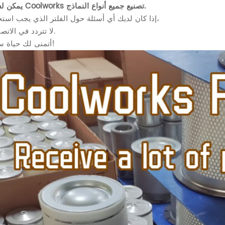
يمكن لشركة Coolworks تصنيع جميع أنواع النماذج.
إذا كان لديك أي أسئلة حول الفلتر الذي يجب استخدامه،
لا تتردد في الاتصال بنا.
ستشارك شركة Coolworks في معرض التصنيع 2026 في تايلاند!
أتمنى لك حياة سعيدة!
ف