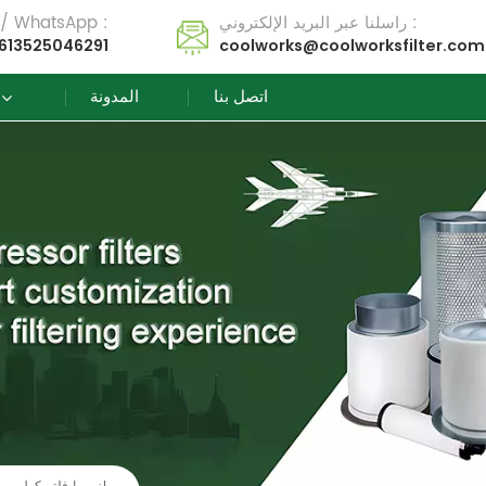
راسلنا عبر البريد الإلكتروني :
تل / WhatsApp :
613525046291
coolworks@coolworksfilter.com
اتصل بنا
المدونة