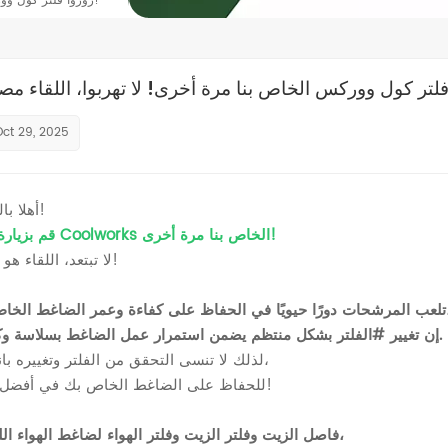
زوروا فلتر كول ووركس الخاص بنا مرة أخرى! لا تهربوا، اللقاء مصيري!
Oct 29, 2025
أهلا بالجميع!
قم بزيارة فلتر Coolworks الخاص بنا مرة أخرى!
لا تبتعد، اللقاء هو القدر!
أود اليوم أن أشارككم معلومات عن فلتر ضاغط الهواء من شركة شينشيانغ كولوركس.
ءة وعمر الضاغط الخاص بك،
إن تغيير #الفلتر بشكل منتظم يضمن استمرار عمل الضاغط بسلاسة وكفاءة.
لذلك لا تنسى التحقق من الفلتر وتغييره بانتظام،
للحفاظ على الضاغط الخاص بك في أفضل حالة!
معرض تايلاند إكسبو مفتوح رسميًا! كول وركس هنا بانتظاركم!
فاصل الزيت وفلتر الزيت وفلتر الهواء لضاغط الهواء اللولبي،