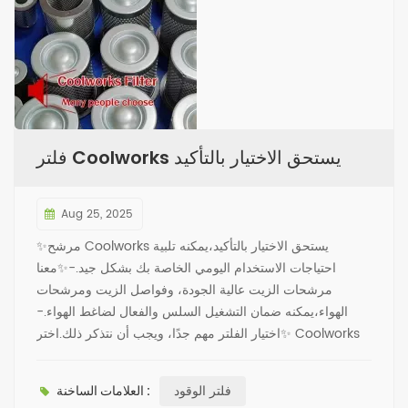
فلتر Coolworks يستحق الاختيار بالتأكيد
Aug 25, 2025
✨مرشح Coolworks يستحق الاختيار بالتأكيد،يمكنه تلبية
احتياجات الاستخدام اليومي الخاصة بك بشكل جيد.-✨معنا
مرشحات الزيت عالية الجودة، وفواصل الزيت ومرشحات
الهواء،يمكنه ضمان التشغيل السلس والفعال لضاغط الهواء.-
✨اختيار الفلتر مهم جدًا، ويجب أن نتذكر ذلك.اختر Coolworks
للحصول على أداء موثوق ومتانة.-✨نعتقد أن منتجاتنا يمكن أن
تحافظ على ضاغط الهواء الخاص بك في حالة أفضل.اتصل بنا
فلتر الوقود
العلامات الساخنة :
اليوم في Coolworks Filter لتتذوقه.