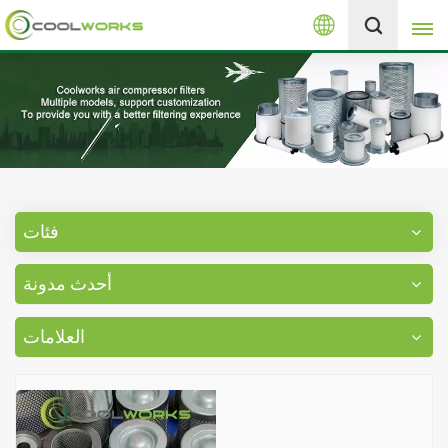
العربية
+8613525046291
English
español
العربية
فئات
русский
أحدث مدونة
Melayu
العلامات