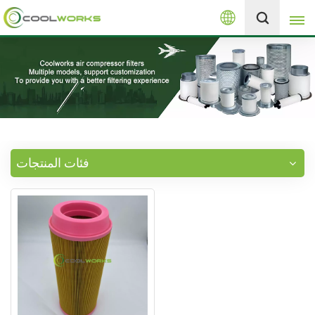
العربية
+8613525046291
English
español
العربية
فئات المنتجات
русский
Melayu